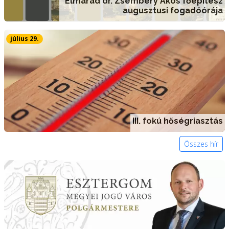
Elmarad dr. Zsembery Ákos főépítész
augusztusi fogadóórája
július 29.
III. fokú hőségriasztás
Összes hír