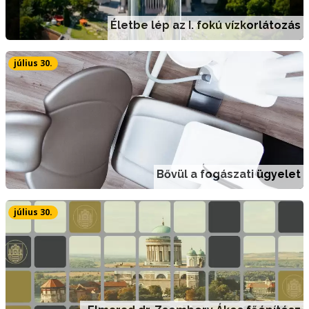
Életbe lép az I. fokú vízkorlátozás
július 30.
Bővül a fogászati ügyelet
július 30.