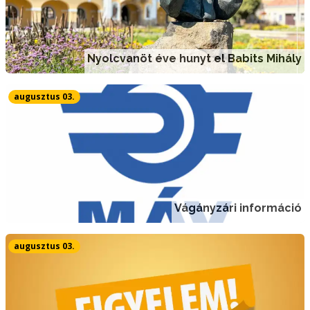
Nyolcvanöt éve hunyt el Babits Mihály
augusztus 03.
Vágányzári információ
augusztus 03.