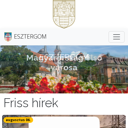
ESZTERGOM
Magyarország első
városa
Friss hírek
augusztus 06.