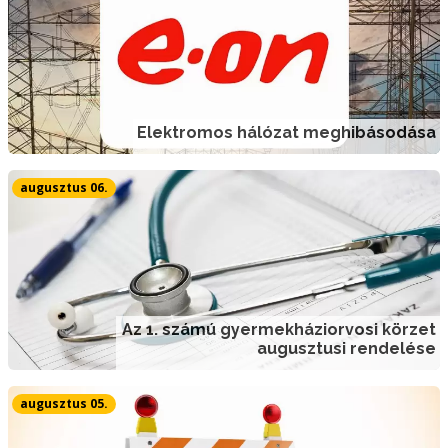
Elektromos hálózat meghibásodása
augusztus 06.
Az 1. számú gyermekháziorvosi körzet
augusztusi rendelése
augusztus 05.