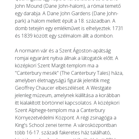
John Mound (Dane John-halom), a római temető
egy darabja. A Dane John Gardens (Dane John-
park) a halom mellett épült a 18. században. A
domb tetején egy emlékművet is elhelyeztek. 1731
és 1839 között egy szélmalom állt a dombon.
A normann vár és a Szent Ágoston-apátság
romjai egyaránt nyitva állnak a látogatók előtt. A
középkori Szent Margit-templom ma a
"Canterbury mesék" (The Canterbury Tales) háza,
amelyben életnagyságú figurák jelenítik meg
Geoffrey Chaucer elbeszéléseit. A Westgate
jelenleg múzeum, amelynek kiállítása a korábban
itt kialakított börtönnel kapcsolatos. A középkori
Szent Alphege-templom ma a Canterbury
Környezetvédelmi Központ. A régi zsinagóga a
King's School zenei terme. A városközpontban
több 16-17. századi fakeretes ház található,