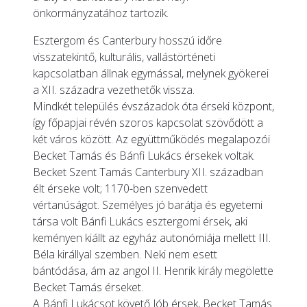
önkormányzatához tartozik.
Esztergom és Canterbury hosszú időre
visszatekintő, kulturális, vallástörténeti
kapcsolatban állnak egymással, melynek gyökerei
a XII. századra vezethetők vissza.
Mindkét település évszázadok óta érseki központ,
így főpapjai révén szoros kapcsolat szövődött a
két város között. Az együttműködés megalapozói
Becket Tamás és Bánfi Lukács érsekek voltak.
Becket Szent Tamás Canterbury XII. században
élt érseke volt; 1170-ben szenvedett
vértanúságot. Személyes jó barátja és egyetemi
társa volt Bánfi Lukács esztergomi érsek, aki
keményen kiállt az egyház autonómiája mellett III.
Béla királlyal szemben. Neki nem esett
bántódása, ám az angol II. Henrik király megölette
Becket Tamás érseket.
A Bánfi Lukácsot követő Jób érsek, Becket Tamás