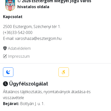
© 2026 Esztergom Megyei Jogú Város
hivatalos oldala
Kapcsolat
2500 Esztergom, Széchenyi tér 1.
(+36)33-542-000
E-mail: varoshaza@esztergom.hu
Adatvédelem
Impresszum
Ügyfélszolgálat
Általános tájékoztatás, nyomtatványok átadása és
visszavétele
Bejárat:
Bottyán J. u. 1.