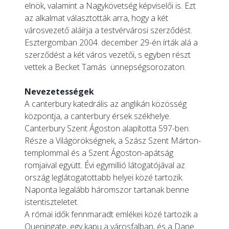
elnök, valamint a Nagykövetség képviselői is. Ezt
az alkalmat választották arra, hogy a két
városvezető aláírja a testvérvárosi szerződést.
Esztergomban 2004. december 29-én írták alá a
szerződést a két város vezetői, s egyben részt
vettek a Becket Tamás ünnepségsorozaton.
Nevezetességek
A canterbury katedrális az anglikán közösség
központja, a canterbury érsek székhelye.
Canterbury Szent Ágoston alapította 597-ben.
Része a Világörökségnek, a Szász Szent Márton-
templommal és a Szent Ágoston-apátság
romjaival együtt. Évi egymillió látogatójával az
ország leglátogatottabb helyei közé tartozik.
Naponta legalább háromszor tartanak benne
istentiszteletet.
A római idők fennmaradt emlékei közé tartozik a
Queningate, egy kapu a városfalban, és a Dane