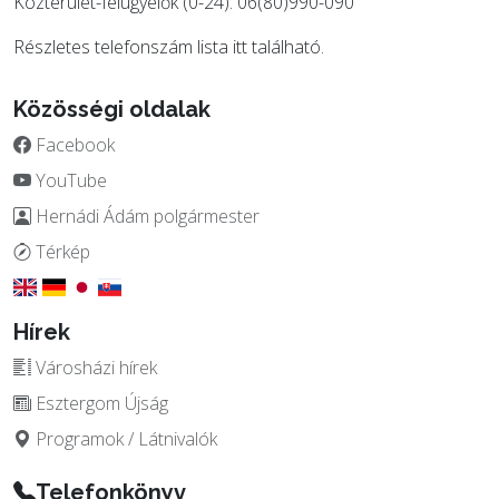
Közterület-felügyelők (0-24): 06(80)990-090
Részletes telefonszám lista
itt
található.
Közösségi oldalak
Facebook
YouTube
Hernádi Ádám polgármester
Térkép
Hírek
Városházi hírek
Esztergom Újság
Programok / Látnivalók
Telefonkönyv