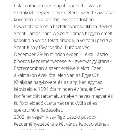
halála után prépostságot alapított a Várral
szemközti hegyen a tiszteletére. Szentté avatását
követően, és a későbbi évszázadokban
folyamatosan élt a tisztelet városunkban Becket
Szent Tamás iránt. A Szent Tamás hegyen emelt
kápolna a város felett őrködik, a vértanú pedig a
Szent Király fővárosából Európát védi.
December 29-én minden évben - Lékai László
bíboros kezdeményezésére - gyertyát gyújtanak
Esztergomban a szent ereklyéje előtt. Ezen
alkalmakon évek óta jelen van az Egyesült
Királyság nagykövete és az anglikán egyház
képviselője. 1994 óta minden év január 5-én
konferenciát tartanak, amelyen neves magyar és
külföldi előadók tartanak rendkívül széles
spektrumú előadásokat.
2002. év végén Kiss–Rigó László püspök
kezdeményezésére a két város kapcsolatának