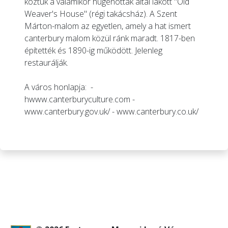
köztük a valamikor hugenották által lakott "Old
Weaver's House" (régi takácsház). A Szent
Márton-malom az egyetlen, amely a hat ismert
canterbury malom közül ránk maradt. 1817-ben
építették és 1890-ig működött. Jelenleg
restaurálják.
A város honlapja: -
h
www.canterburyculture.com
-
www.canterbury.gov.uk/
-
www.canterbury.co.uk/