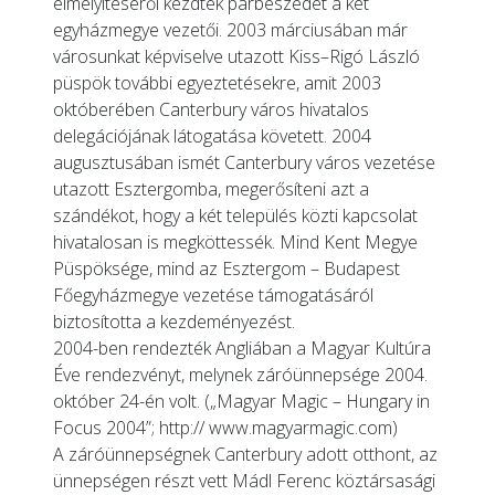
elmélyítéséről kezdtek párbeszédet a két
egyházmegye vezetői. 2003 márciusában már
városunkat képviselve utazott Kiss–Rigó László
püspök további egyeztetésekre, amit 2003
októberében Canterbury város hivatalos
delegációjának látogatása követett. 2004
augusztusában ismét Canterbury város vezetése
utazott Esztergomba, megerősíteni azt a
szándékot, hogy a két település közti kapcsolat
hivatalosan is megköttessék. Mind Kent Megye
Püspöksége, mind az Esztergom – Budapest
Főegyházmegye vezetése támogatásáról
biztosította a kezdeményezést.
2004-ben rendezték Angliában a Magyar Kultúra
Éve rendezvényt, melynek záróünnepsége 2004.
október 24-én volt. („Magyar Magic – Hungary in
Focus 2004”; http:// www.magyarmagic.com)
A záróünnepségnek Canterbury adott otthont, az
ünnepségen részt vett Mádl Ferenc köztársasági