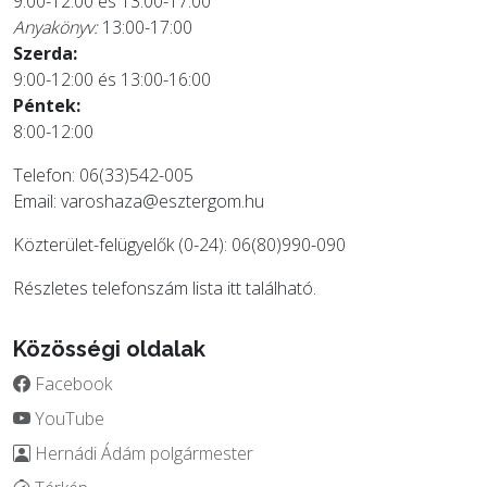
9:00-12:00 és 13:00-17:00
Anyakönyv:
13:00-17:00
Szerda:
9:00-12:00 és 13:00-16:00
Péntek:
8:00-12:00
Telefon: 06(33)542-005
Email:
varoshaza@esztergom.hu
Közterület-felügyelők (0-24): 06(80)990-090
Részletes telefonszám lista
itt
található.
Közösségi oldalak
Facebook
YouTube
Hernádi Ádám polgármester