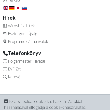
Térkép
Hírek
Városházi hírek
Esztergom Újság
Programok / Látnivalók
Telefonkönyv
Polgármesteri Hivatal
EVF Zrt.
Kereső
Ez a weboldal cookie-kat használ. Az oldal
használatával elfogadja a cookie-k használatát.