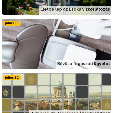
Életbe lép az I. fokú vízkorlátozás
július 30.
Bővül a fogászati ügyelet
július 30.