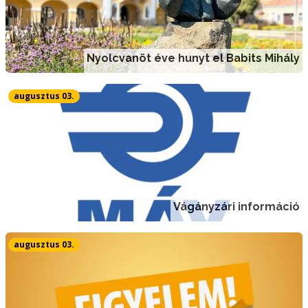
Nyolcvanöt éve hunyt el Babits Mihály
augusztus 03.
Vágányzári információ
augusztus 03.