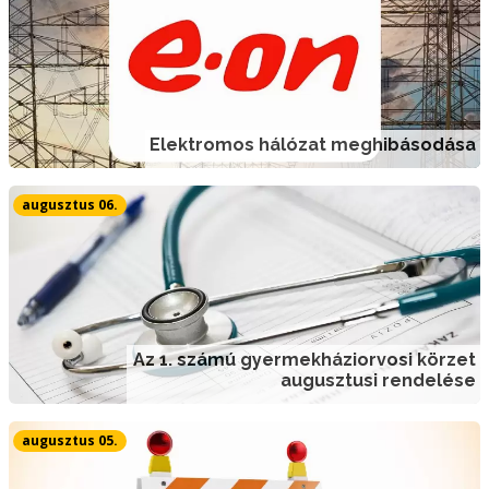
Elektromos hálózat meghibásodása
augusztus 06.
Az 1. számú gyermekháziorvosi körzet
augusztusi rendelése
augusztus 05.