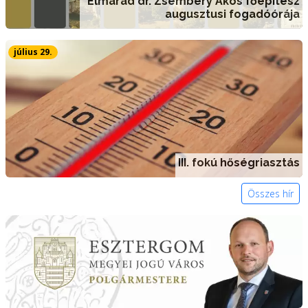
Elmarad dr. Zsembery Ákos főépítész
augusztusi fogadóórája
július 29.
III. fokú hőségriasztás
Összes hír