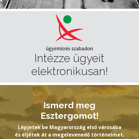
Intézze ügyeit
elektronikusan!
Ismerd meg
Esztergomot!
Lépjetek be Magyarország első városába
és éljétek át a megelevenedő történelmet.