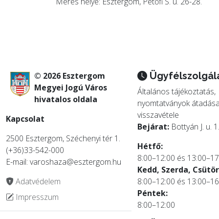
Mérés helye: Esztergom, Petőfi S. u. 26-28.
Ügyfélszolgál
© 2026 Esztergom
Megyei Jogú Város
Általános tájékoztatás,
hivatalos oldala
nyomtatványok átadása
visszavétele
Kapcsolat
Bejárat:
Bottyán J. u. 1
2500 Esztergom, Széchenyi tér 1.
Hétfő:
(+36)33-542-000
8:00–12:00 és 13:00–17
E-mail: varoshaza@esztergom.hu
Kedd, Szerda, Csütör
Adatvédelem
8:00–12:00 és 13:00–16
Péntek:
Impresszum
8:00–12:00