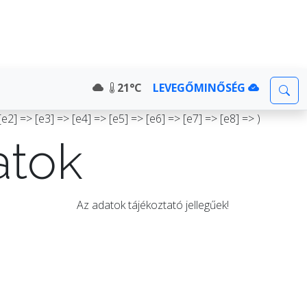
21°C
LEVEGŐMINŐSÉG
2] => [e3] => [e4] => [e5] => [e6] => [e7] => [e8] => )
atok
Az adatok tájékoztató jellegűek!