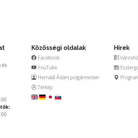
at
Közösségi oldalak
Hírek
Facebook
Városház
 és
YouTube
Eszterg
Hernádi Ádám polgármester
Programo
.
Térkép
:00
tök:
:00