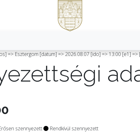
os] => Esztergom [datum] => 2026.08.07 [ido] => 13:00 [e1] => [e
ezettségi ad
00
rősen szennyezett
Rendkívül szennyezett