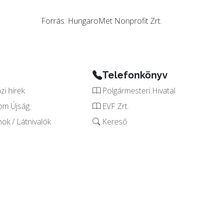
Forrás: HungaroMet Nonprofit Zrt.
Telefonkönyv
i hírek
Polgármesteri Hivatal
om Újság
EVF Zrt.
k / Látnivalók
Kereső