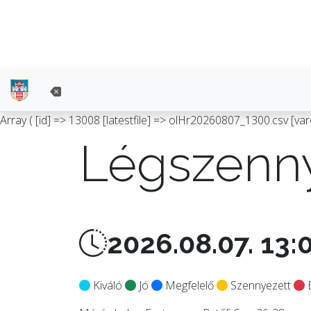
Array ( [id] => 13008 [latestfile] => olHr20260807_1300.csv [var
Légszenny
2026.08.07. 13:
Kiváló
Jó
Megfelelő
Szennyezett
E