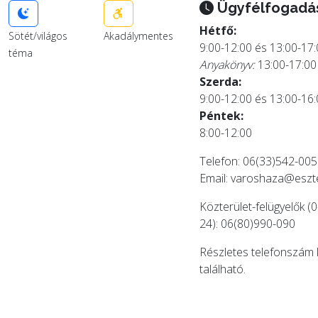
Ügyfélfogadá
Hétfő:
Sötét/világos
Akadálymentes
9:00-12:00 és 13:00-17
téma
Anyakönyv:
13:00-17:00
Szerda:
9:00-12:00 és 13:00-16
Péntek:
8:00-12:00
Telefon: 06(33)542-005
Email:
varoshaza@eszt
Közterület-felügyelők (0
24): 06(80)990-090
Részletes telefonszám 
található.