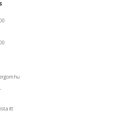
s
:00
:00
ergom.hu
-
lista
itt