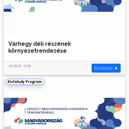
Várhegy déli részének
környezetrendezése
'24.09.25. 10:08
Bővebben
Kisfaludy Program