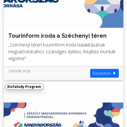
Tourinform iroda a Széchenyi téren
„Széchenyi téren tourinform iroda kialakításának
megvalósításához szükséges építési, felújítási munkák
végzése”
'23.03.28. 07:32
Bővebben
Kisfaludy Program