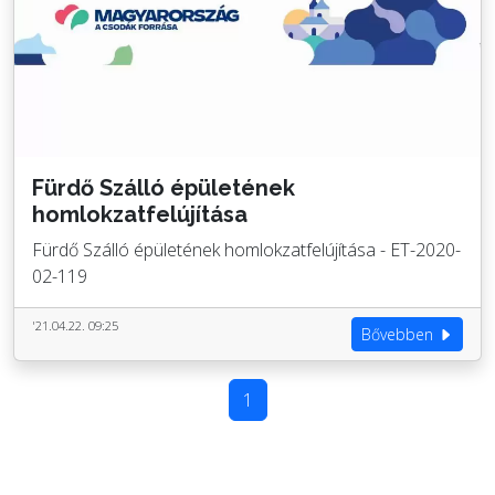
Fürdő Szálló épületének
homlokzatfelújítása
Fürdő Szálló épületének homlokzatfelújítása - ET-2020-
02-119
'21.04.22. 09:25
Bővebben
1