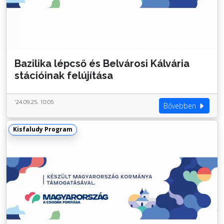
Bazilika lépcső és Belvárosi Kálvária
stációinak felújítása
'24.09.25. 10:05
Bővebben
Kisfaludy Program