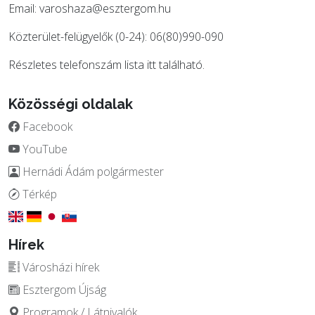
Email:
varoshaza@esztergom.hu
Közterület-felügyelők (0-24): 06(80)990-090
Részletes telefonszám lista
itt
található.
Közösségi oldalak
Facebook
YouTube
Hernádi Ádám polgármester
Térkép
Hírek
Városházi hírek
Esztergom Újság
Programok / Látnivalók