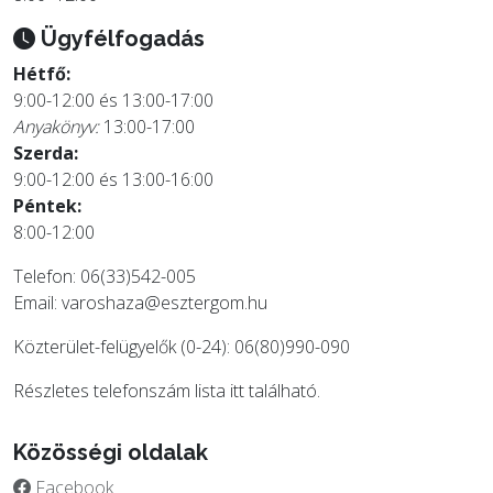
Ügyfélfogadás
Hétfő:
9:00-12:00 és 13:00-17:00
Anyakönyv:
13:00-17:00
Szerda:
9:00-12:00 és 13:00-16:00
Péntek:
8:00-12:00
Telefon: 06(33)542-005
Email:
varoshaza@esztergom.hu
Közterület-felügyelők (0-24): 06(80)990-090
Részletes telefonszám lista
itt
található.
Közösségi oldalak
Facebook