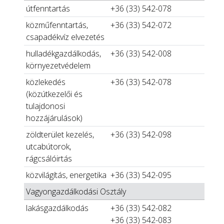
útfenntartás
+36 (33) 542-078
közműfenntartás,
+36 (33) 542-072
csapadékvíz elvezetés
hulladékgazdálkodás,
+36 (33) 542-008
környezetvédelem
közlekedés
+36 (33) 542-078
(közútkezelői és
tulajdonosi
hozzájárulások)
zöldterület kezelés,
+36 (33) 542-098
utcabútorok,
rágcsálóirtás
közvilágítás, energetika
+36 (33) 542-095
Vagyongazdálkodási Osztály
lakásgazdálkodás
+36 (33) 542-082
+36 (33) 542-083