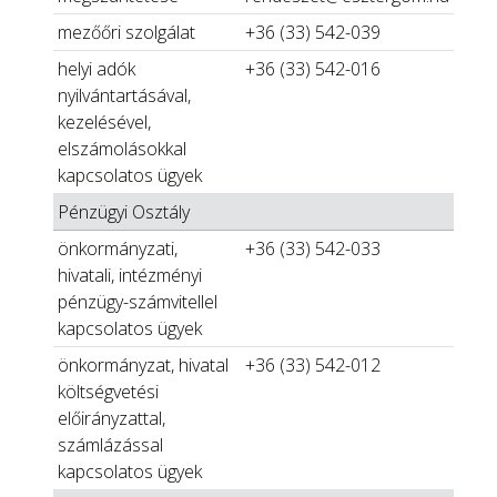
mezőőri szolgálat
+36 (33) 542-039
helyi adók
+36 (33) 542-016
nyilvántartásával,
kezelésével,
elszámolásokkal
kapcsolatos ügyek
Pénzügyi Osztály
önkormányzati,
+36 (33) 542-033
hivatali, intézményi
pénzügy-számvitellel
kapcsolatos ügyek
önkormányzat, hivatal
+36 (33) 542-012
költségvetési
előirányzattal,
számlázással
kapcsolatos ügyek