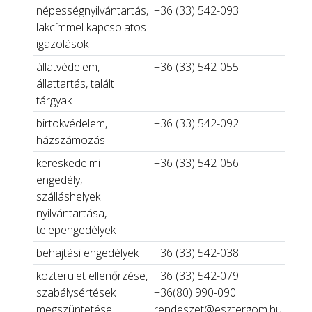
népességnyilvántartás,
+36 (33) 542-093
lakcímmel kapcsolatos
igazolások
állatvédelem,
+36 (33) 542-055
állattartás, talált
tárgyak
birtokvédelem,
+36 (33) 542-092
házszámozás
kereskedelmi
+36 (33) 542-056
engedély,
szálláshelyek
nyilvántartása,
telepengedélyek
behajtási engedélyek
+36 (33) 542-038
közterület ellenőrzése,
+36 (33) 542-079
szabálysértések
+36(80) 990-090
megszüntetése
rendeszet@esztergom.hu