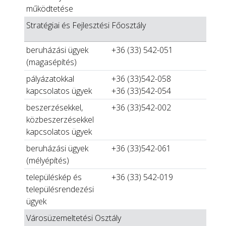
működtetése
Stratégiai és Fejlesztési Főosztály
beruházási ügyek
+36 (33) 542-051
(magasépítés)
pályázatokkal
+36 (33)542-058
kapcsolatos ügyek
+36 (33)542-054
beszerzésekkel,
+36 (33)542-002
közbeszerzésekkel
kapcsolatos ügyek
beruházási ügyek
+36 (33)542-061
(mélyépítés)
településkép és
+36 (33) 542-019
településrendezési
ügyek
Városüzemeltetési Osztály