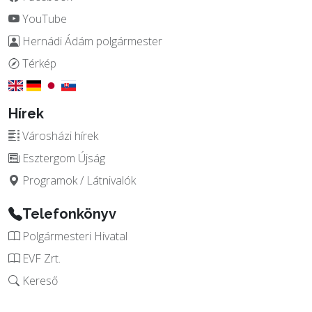
YouTube
Hernádi Ádám polgármester
Térkép
Hírek
Városházi hírek
Esztergom Újság
Programok / Látnivalók
Telefonkönyv
Polgármesteri Hivatal
EVF Zrt.
Kereső