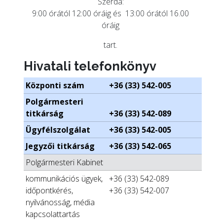
Szerda:
9:00 órától 12:00 óráig és 13:00 órától 16.00
óráig
tart.
Hivatali telefonkönyv
Központi szám
+36 (33) 542-005
Polgármesteri
titkárság
+36 (33) 542-089
Ügyfélszolgálat
+36 (33) 542-005
Jegyzői titkárság
+36 (33) 542-065
Polgármesteri Kabinet
kommunikációs ügyek,
+36 (33) 542-089
időpontkérés,
+36 (33) 542-007
nyilvánosság, média
kapcsolattartás