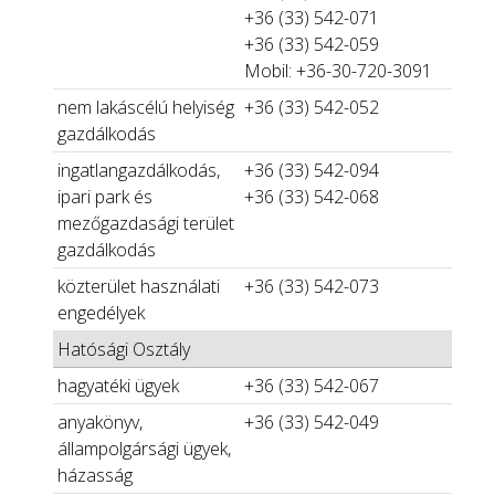
+36 (33) 542-071
+36 (33) 542-059
Mobil: +36-30-720-3091
nem lakáscélú helyiség
+36 (33) 542-052
gazdálkodás
ingatlangazdálkodás,
+36 (33) 542-094
ipari park és
+36 (33) 542-068
mezőgazdasági terület
gazdálkodás
közterület használati
+36 (33) 542-073
engedélyek
Hatósági Osztály
hagyatéki ügyek
+36 (33) 542-067
anyakönyv,
+36 (33) 542-049
állampolgársági ügyek,
házasság