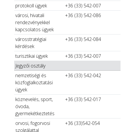
protokoll ügyek
+36 (33) 542-007
városi, hivatali
+36 (33) 542-086
rendezvényekkel
kapcsolatos ügyek
városstratégiai
+36 (33) 542-084
kérdések
turisztikai ügyek
+36 (33) 542-007
Jegyzői osztály
nemzetiségi és
+36 (33) 542-042
közfoglalkoztatási
ügyek
köznevelés, sport,
+36 (33) 542-017
óvoda,
gyermekétkeztetés
orvosi, fogorvosi
+36 (33)542-054
szolgálattal