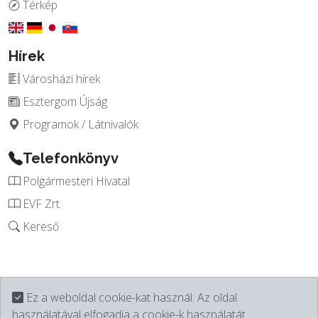
Térkép
Hírek
Városházi hírek
Esztergom Újság
Programok / Látnivalók
Telefonkönyv
Polgármesteri Hivatal
EVF Zrt.
Kereső
Ez a weboldal cookie-kat használ. Az oldal
használatával elfogadja a cookie-k használatát.