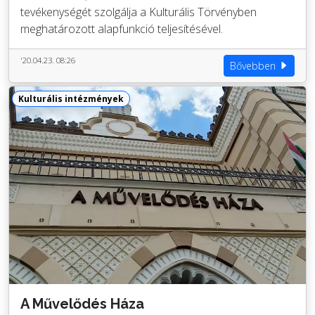
tevékenységét szolgálja a Kulturális Törvényben
meghatározott alapfunkció teljesítésével.
'20.04.23. 08:26
Bővebben
Kulturális intézmények
A Művelődés Háza