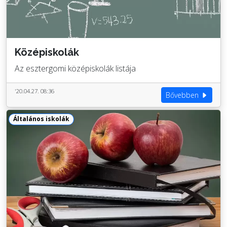
Középiskolák
Az esztergomi középiskolák listája
'20.04.27. 08:36
Bővebben
Általános iskolák