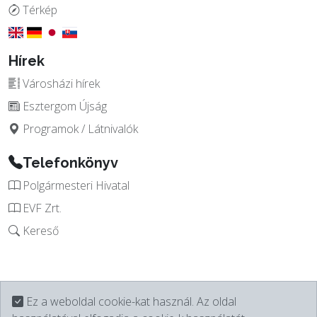
Térkép
Hírek
Városházi hírek
Esztergom Újság
Programok / Látnivalók
Telefonkönyv
Polgármesteri Hivatal
EVF Zrt.
Kereső
Ez a weboldal cookie-kat használ. Az oldal