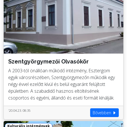
Szentgyörgymezői Olvasókör
A 2003-tól önállóan működő intézmény, Esztergom
egyik városrészében, Szentgyörgymezőn működik egy
négy évvel ezelőtt kívül és belül egyaránt felújított
épületben. A szabadidő hasznos eltöltésének
csoportos és egyéni, állandó és eseti formáit kínálják.
'20.04.23. 08:35
Bővebben
Kulturális intézmények