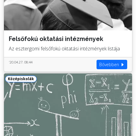
Felsőfokú oktatási intézmények
Az esztergomi felsőfokú oktatási intézmények listája
'20.04.27. 08:44
Bővebben
Középiskolák