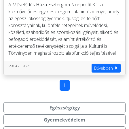
A Művelődés Háza Esztergom Nonprofit Kft. a
közművelődés egyik esztergomi alapintézménye, amely
az egész lakosság gyermek, ifjúsági és felnőtt
korosztályainak, különféle rétegeinek művelődési,
közéleti, szabadidős és szórakozási igényeit, alkotó és
befogadó érdeklődését, valamint értékőrző és
értékteremtő tevékenységét szolgálja a Kulturális
Törvényben meghatározott alapfunkció teljesítésével.
'20.04.23. 08:21
Bővebben
1
Egészségügy
Gyermekvédelem