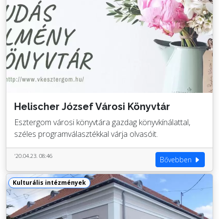
Helischer József Városi Könyvtár
Esztergom városi könyvtára gazdag könyvkínálattal,
széles programválasztékkal várja olvasóit.
'20.04.23. 08:46
Bővebben
Kulturális intézmények