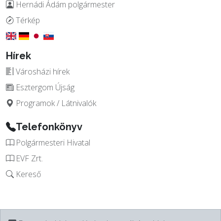
Hernádi Ádám polgármester
Térkép
Hírek
Városházi hírek
Esztergom Újság
Programok / Látnivalók
Telefonkönyv
Polgármesteri Hivatal
EVF Zrt.
Kereső