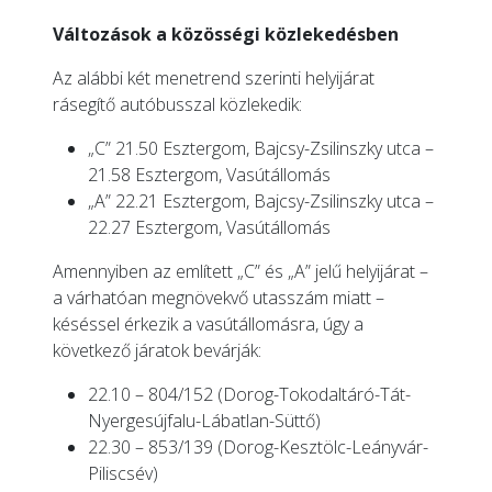
Változások a közösségi közlekedésben
Az alábbi két menetrend szerinti helyijárat
rásegítő autóbusszal közlekedik:
„C” 21.50 Esztergom, Bajcsy-Zsilinszky utca –
21.58 Esztergom, Vasútállomás
„A” 22.21 Esztergom, Bajcsy-Zsilinszky utca –
22.27 Esztergom, Vasútállomás
Amennyiben az említett „C” és „A” jelű helyijárat –
a várhatóan megnövekvő utasszám miatt –
késéssel érkezik a vasútállomásra, úgy a
következő járatok bevárják:
22.10 – 804/152 (Dorog-Tokodaltáró-Tát-
Nyergesújfalu-Lábatlan-Süttő)
22.30 – 853/139 (Dorog-Kesztölc-Leányvár-
Piliscsév)