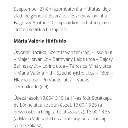
Szeptember 27-én (szombaton) a Hídfutás ideje
alatt ideiglenes útlezárások lesznek, valamint a
Bagossy Brothers Company koncert után plusz
járatok segítik a hazajutást.
Mária Valéria Hídfutás
Útvonal: Bazilika, Szent István tér (rajt) – Iskola út
– Majer István út – Batthyány Lajos utca – Bajcsy
Zsilinszky út – Lőrinc utca – Táncsics Mihály utca
– Mária Valéria Híd – Széchényicho utca – Főtér –
Hlavna utca – Pri Vadasi utca – Vadas
Termálfürdő (cél).
Útlezárások: 13:00-13:15 (a 11-es főút Sötétkapu
és Lőrinc utca közötti része), 13:00-13:25 (a
belvárostól a hídig tartó útszakasz), 13:00-13:35
(a Mária Valéria híd és a párkányi sétálóutcáig
tartó szakasz).