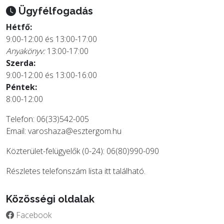
Ügyfélfogadás
Hétfő:
9:00-12:00 és 13:00-17:00
Anyakönyv:
13:00-17:00
Szerda:
9:00-12:00 és 13:00-16:00
Péntek:
8:00-12:00
Telefon: 06(33)542-005
Email:
varoshaza@esztergom.hu
Közterület-felügyelők (0-24): 06(80)990-090
Részletes telefonszám lista
itt
található.
Közösségi oldalak
Facebook