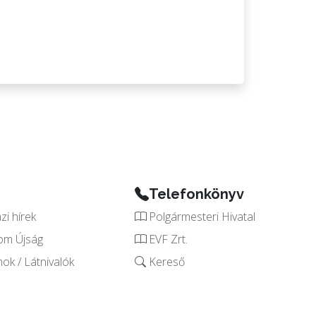
Telefonkönyv
i hírek
Polgármesteri Hivatal
om Újság
EVF Zrt.
k / Látnivalók
Kereső