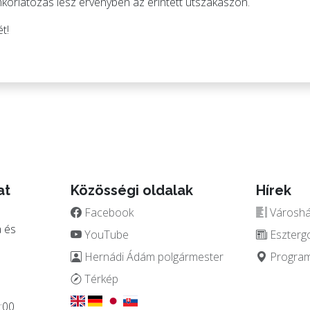
mkorlátozás lesz érvényben az érintett útszakaszon.
t!
at
Közösségi oldalak
Hírek
Facebook
Városház
 és
YouTube
Eszterg
Hernádi Ádám polgármester
Programo
.
Térkép
:00