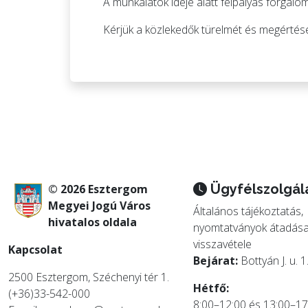
A munkálatok ideje alatt félpályás forgalo
Kérjük a közlekedők türelmét és megértésé
Ügyfélszolgál
© 2026 Esztergom
Megyei Jogú Város
Általános tájékoztatás,
hivatalos oldala
nyomtatványok átadása
visszavétele
Kapcsolat
Bejárat:
Bottyán J. u. 1
2500 Esztergom, Széchenyi tér 1.
Hétfő:
(+36)33-542-000
8:00–12:00 és 13:00–17