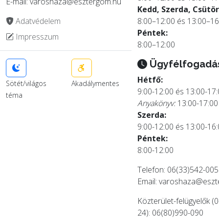
E-mail: varoshaza@esztergom.hu
Kedd, Szerda, Csütör
Adatvédelem
8:00–12:00 és 13:00–16
Péntek:
Impresszum
8:00–12:00
Ügyfélfogadá
Hétfő:
Sötét/világos
Akadálymentes
9:00-12:00 és 13:00-17
téma
Anyakönyv:
13:00-17:00
Szerda:
9:00-12:00 és 13:00-16
Péntek:
8:00-12:00
Telefon: 06(33)542-005
Email:
varoshaza@eszt
Közterület-felügyelők (0
24): 06(80)990-090