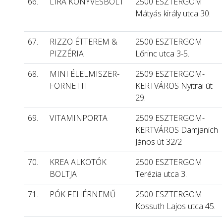
66.
LÍRA KÖNYVESBOLT
2500 ESZTERGOM
Mátyás király utca 30.
67.
RIZZO ÉTTEREM &
2500 ESZTERGOM
PIZZÉRIA
Lőrinc utca 3-5.
68.
MINI ÉLELMISZER-
2509 ESZTERGOM-
FORNETTI
KERTVÁROS Nyitrai út
29.
69.
VITAMINPORTA
2509 ESZTERGOM-
KERTVÁROS Damjanich
János út 32/2
70.
KREA ALKOTÓK
2500 ESZTERGOM
BOLTJA
Terézia utca 3.
71.
PÓK FEHÉRNEMŰ
2500 ESZTERGOM
Kossuth Lajos utca 45.