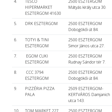
4.
TESCO
2500 ESZTERGOM
HIPERMARKET
Mátyás király utca 30.
ESZTERGOM 41630
5.
DRK ESZTERGOM
2500 ESZTERGOM
Dobogókői út 84.
6.
TOTYI & TINI
2500 ESZTERGOM
ESZTERGOM
Simor János utca 27.
7.
EGOM CUKI
2500 ESZTERGOM
ESZTERGOM
Rudnay Sándor tér 7.
8.
CCC 3794
2500 ESZTERGOM
ESZTERGOM
Dobogókői út 84.
9.
PIZZÉRIA PIZZA
2509 ESZTERGOM-
PALA
KERTVÁROS Damjanich
utca 143.
10.
TOM MARKET 227
2500 ESZTERGOM