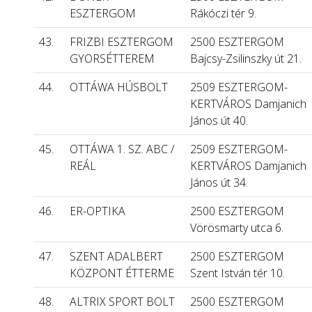
ESZTERGOM
Rákóczi tér 9.
43.
FRIZBI ESZTERGOM
2500 ESZTERGOM
GYORSÉTTEREM
Bajcsy-Zsilinszky út 21.
44.
OTTÁWA HÚSBOLT
2509 ESZTERGOM-
KERTVÁROS Damjanich
János út 40.
45.
OTTÁWA 1. SZ. ABC /
2509 ESZTERGOM-
REÁL
KERTVÁROS Damjanich
János út 34.
46.
ER-OPTIKA
2500 ESZTERGOM
Vörösmarty utca 6.
47.
SZENT ADALBERT
2500 ESZTERGOM
KÖZPONT ÉTTERME
Szent István tér 10.
48.
ALTRIX SPORT BOLT
2500 ESZTERGOM