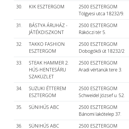
30.
KIK ESZTERGOM
2500 ESZTERGOM
Tölgyesi utca 18232/9.
31.
BÁSTYA ÁRUHÁZ -
2500 ESZTERGOM
JÁTÉKDISZKONT
Rákóczi tér 5.
32.
TAKKO FASHION
2500 ESZTERGOM
ESZTERGOM
Dobogókői út 18232/2
33.
STEAK HAMMER 2.
2500 ESZTERGOM
HÚS-HENTESÁRU
Aradi vértanúk tere 3.
SZAKÜZLET
34.
SUZUKI ÉTTEREM
2500 ESZTERGOM
ESZTERGOM
Schweidel József u. 52.
35.
SÜNIHÚS ABC
2500 ESZTERGOM
Bánomi lakótelep 37.
36.
SÜNIHÚS ABC
2500 ESZTERGOM