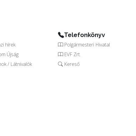
Telefonkönyv
i hírek
Polgármesteri Hivatal
om Újság
EVF Zrt.
k / Látnivalók
Kereső