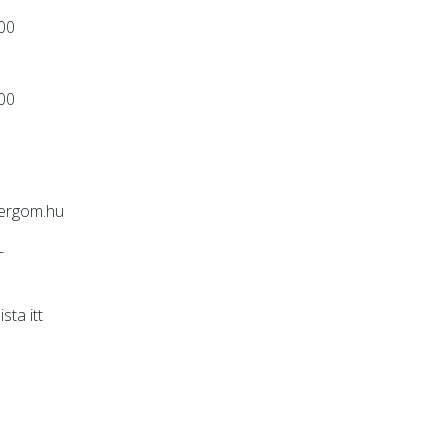
:00
:00
ergom.hu
-
lista
itt