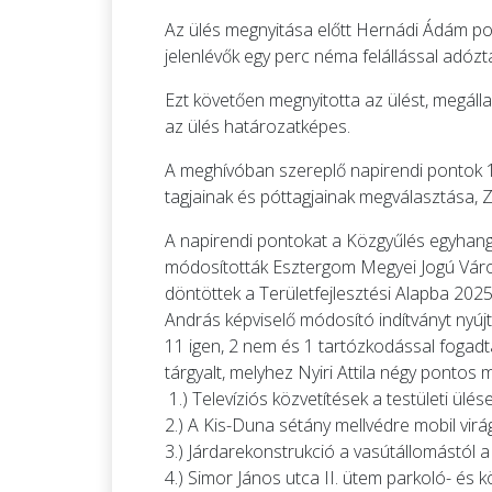
Az ülés megnyitása előtt Hernádi Ádám pol
jelenlévők egy perc néma felállással adózt
Ezt követően megnyitotta az ülést, megálla
az ülés határozatképes.
A meghívóban szereplő napirendi pontok 1 s
tagjainak és póttagjainak megválasztása
A napirendi pontokat a Közgyűlés egyhangú
módosították Esztergom Megyei Jogú Város
döntöttek a Területfejlesztési Alapba 2025
András képviselő módosító indítványt nyújt
11 igen, 2 nem és 1 tartózkodással fogad
tárgyalt, melyhez Nyiri Attila négy pontos 
1.) Televíziós közvetítések a testületi ülések
2.) A Kis-Duna sétány mellvédre mobil virágt
3.) Járdarekonstrukció a vasútállomástól a b
4.) Simor János utca II. ütem parkoló- és 