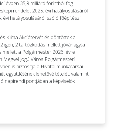
 évben 35,9 milliárd forintból fog
ésképi rendelet 2025. évi hatályosulásáról
 évi hatályosulásáról szóló főépítészi
s Klíma Akciótervét és döntöttek a
2 igen, 2 tartózkodás mellett jóváhagyta
 mellett a Polgármester 2026. évre
om Megyei Jogú Város Polgármesteri
vben is biztosítja a Hivatal munkatársai
t együttlétének lehetővé tételét, valamint
lsó napirendi pontjában a képviselők
.