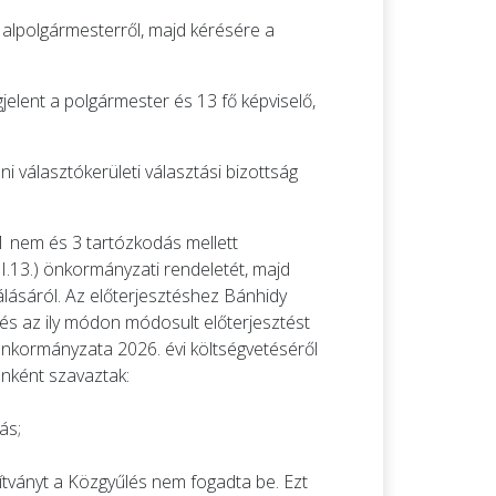
 alpolgármesterről, majd kérésére a
jelent a polgármester és 13 fő képviselő,
i választókerületi választási bizottság
1 nem és 3 tartózkodás mellett
.13.) önkormányzati rendeletét, majd
nálásáról. Az előterjesztéshez Bánhidy
 és az ily módon módosult előterjesztést
Önkormányzata 2026. évi költségvetéséről
enként szavaztak:
ás;
dítványt a Közgyűlés nem fogadta be. Ezt