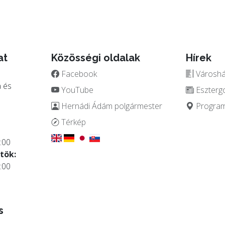
at
Közösségi oldalak
Hírek
Facebook
Városház
 és
YouTube
Eszterg
Hernádi Ádám polgármester
Programo
.
Térkép
:00
tök:
:00
s