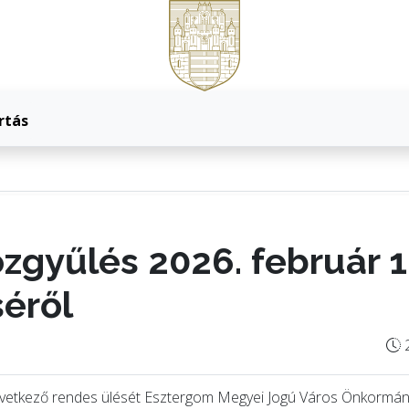
rtás
zgyűlés 2026. február 1
séről
2
övetkező rendes ülését Esztergom Megyei Jogú Város Önkormán