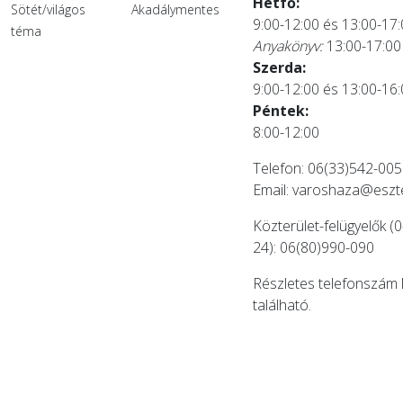
Hétfő:
Sötét/világos
Akadálymentes
9:00-12:00 és 13:00-17
téma
Anyakönyv:
13:00-17:00
Szerda:
9:00-12:00 és 13:00-16
Péntek:
8:00-12:00
Telefon: 06(33)542-005
Email:
varoshaza@eszt
Közterület-felügyelők (0
24): 06(80)990-090
Részletes telefonszám 
található.