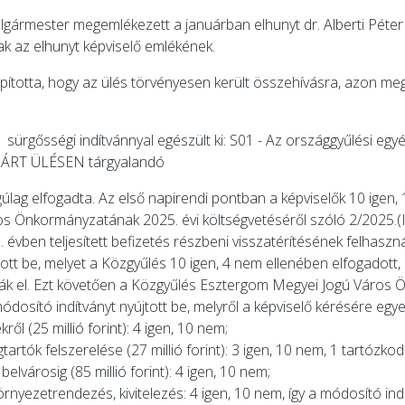
gármester megemlékezett a januárban elhunyt dr. Alberti Péter
ak az elhunyt képviselő emlékének.
pította, hogy az ülés törvényesen került összehívásra, azon meg
ürgősségi indítvánnyal egészült ki: S01 - Az országgyűlési egyén
, ZÁRT ÜLÉSEN tárgyalandó
lag elfogadta. Az első napirendi pontban a képviselők 10 igen, 
 Önkormányzatának 2025. évi költségvetéséről szóló 2/2025.(II
. évben teljesített befizetés részbeni visszatérítésének felhasz
ott be, melyet a Közgyűlés 10 igen, 4 nem ellenében elfogadott,
ták el. Ezt követően a Közgyűlés Esztergom Megyei Jogú Város 
módosító indítványt nyújtott be, melyről a képviselő kérésére egy
ről (25 millió forint): 4 igen, 10 nem;
artók felszerelése (27 millió forint): 3 igen, 10 nem, 1 tartózkod
elvárosig (85 millió forint): 4 igen, 10 nem;
környezetrendezés, kivitelezés: 4 igen, 10 nem, így a módosító in