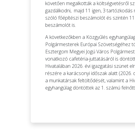
követően megalkották a költségvetésről szó
gazdálkodni, majd 11 igen, 3 tartózkodás m
szóló főépítészi beszámolót és szintén 11 
beszámolót is.
A következőkben a Közgyűlés egyhangúlag 
Polgármesterek Európai Szövetségéhez tört
Esztergom Megyei Jogú Város Polgármester
vonatkozó cafetéria-juttatásáról is dönt
Hivatalában 2026. évi igazgatási szünet elr
részére a karácsonyi időszak alatt (2026. 
a munkatársak feltöltődését, valamint a Hi
egyhangúlag döntöttek az 1. számú felnőtt 