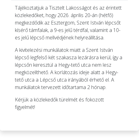
Tájékoztatjuk a Tisztelt Lakosságot és az érintett
közlekedőket, hogy 2026. április 20-án (hétfő)
megkezdődik az Esztergom, Szent István lépcsőt
kísérő támfalak, a 9-es jelű térdfal, valamint a 10-
es jelű lépcső mellvédjének helyreállítása.
A kivitelezési munkálatok miatt a Szent István
lépcső legfelső két szakasza lezárásra kerül, így a
lépcsőn keresztül a Hegy-tető utca nem lesz
megközelíthető. A korlátozás ideje alatt a Hegy-
tető utca a Lépcső utca irányából érhető el. A
munkálatok tervezett időtartama 2 hónap.
Kérjük a közlekedők türelmét és fokozott
figyelmét!