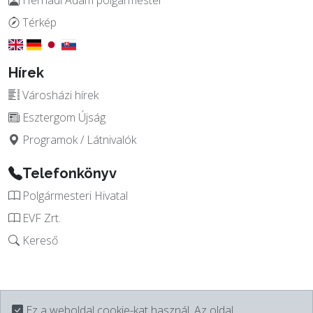
Hernádi Ádám polgármester
Térkép
Hírek
Városházi hírek
Esztergom Újság
Programok / Látnivalók
Telefonkönyv
Polgármesteri Hivatal
EVF Zrt.
Kereső
Ez a weboldal cookie-kat használ. Az oldal