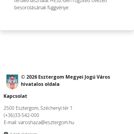
területhasználat HÉSZ-ben rögzített övezeti
besorolásának függvénye.
© 2026 Esztergom Megyei Jogú Város
hivatalos oldala
Kapcsolat
2500 Esztergom, Széchenyi tér 1.
(+36)33-542-000
E-mail: varoshaza@esztergom.hu