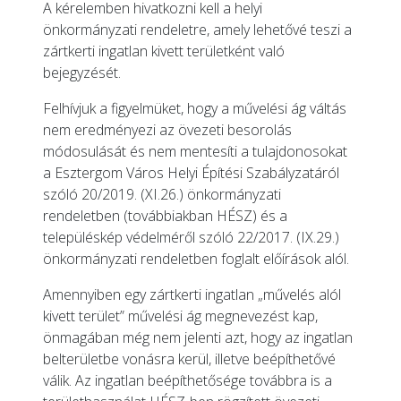
A kérelemben hivatkozni kell a helyi
önkormányzati rendeletre, amely lehetővé teszi a
zártkerti ingatlan kivett területként való
bejegyzését.
Felhívjuk a figyelmüket, hogy a művelési ág váltás
nem eredményezi az övezeti besorolás
módosulását és nem mentesíti a tulajdonosokat
a Esztergom Város Helyi Építési Szabályzatáról
szóló 20/2019. (XI.26.) önkormányzati
rendeletben (továbbiakban HÉSZ) és a
településkép védelméről szóló 22/2017. (IX.29.)
önkormányzati rendeletben foglalt előírások alól.
Amennyiben egy zártkerti ingatlan „művelés alól
kivett terület” művelési ág megnevezést kap,
önmagában még nem jelenti azt, hogy az ingatlan
belterületbe vonásra kerül, illetve beépíthetővé
válik. Az ingatlan beépíthetősége továbbra is a