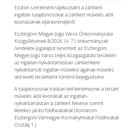
Ezúton szeretnénk tájékoztatni a zártkerti
ingatlan tulajdonosokat a zártkert művelés alóli
kivonásának eljárásrendjéről.
Esztergom Megyei Jogú Város Önkormányzata
Közgyűlésének 8/2026. (V. 7.) önkormányzati
rendelete jogalapot teremtett az Esztergom
Megyei Jogú Város teljes közigazgatási területén
az ingatlan-nyilvántartásban zártkertként
nyilvántartott ingatlan művelési ágának művelés
alól kivett területként történő bejegyzésére.
A tulajdonosnak írásban kell kérelmeznie a terület
művelés alóli kivonását az ingatlan-
nyilvántartásban a zártkert fekvése szerint
illetékes járási földhivatalnál (Komárom-
Esztergom Vármegyei Kormányhivatal Földhivatali
Osztály 1.).