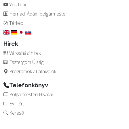
YouTube
Hernádi Ádám polgármester
Térkép
Hírek
Városházi hírek
Esztergom Újság
Programok / Látnivalók
Telefonkönyv
Polgármesteri Hivatal
EVF Zrt.
Kereső