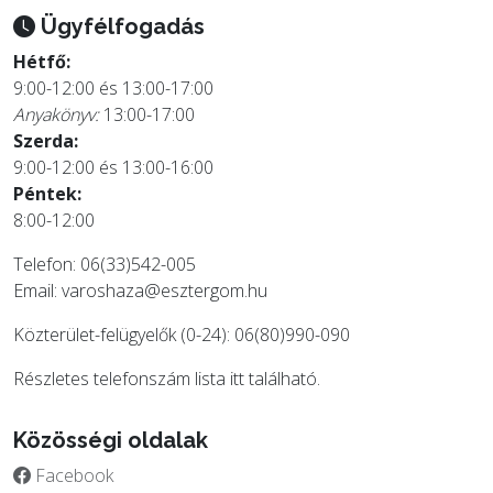
Ügyfélfogadás
Hétfő:
9:00-12:00 és 13:00-17:00
Anyakönyv:
13:00-17:00
Szerda:
9:00-12:00 és 13:00-16:00
Péntek:
8:00-12:00
Telefon: 06(33)542-005
Email:
varoshaza@esztergom.hu
Közterület-felügyelők (0-24): 06(80)990-090
Részletes telefonszám lista
itt
található.
Közösségi oldalak
Facebook