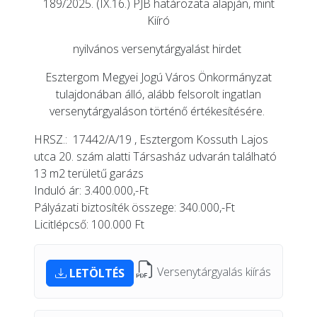
189/2025. (IX.16.) PJB határozata alapján, mint
Kiíró
nyilvános versenytárgyalást hirdet
Esztergom Megyei Jogú Város Önkormányzat
tulajdonában álló, alább felsorolt ingatlan
versenytárgyaláson történő értékesítésére.
HRSZ.: 17442/A/19 , Esztergom Kossuth Lajos
utca 20. szám alatti Társasház udvarán található
13 m2 területű garázs
Induló ár: 3.400.000,-Ft
Pályázati biztosíték összege: 340.000,-Ft
Licitlépcső: 100.000 Ft
Versenytárgyalás kiírás
LETÖLTÉS