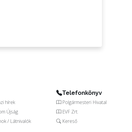
Telefonkönyv
i hírek
Polgármesteri Hivatal
om Újság
EVF Zrt.
k / Látnivalók
Kereső