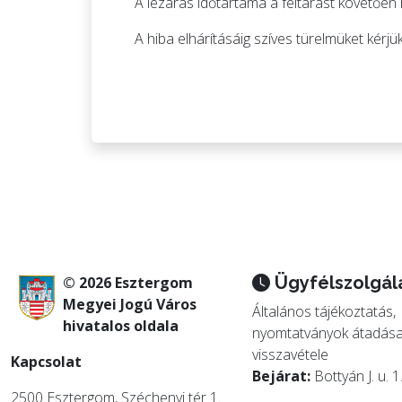
A lezárás időtartama a feltárást követőe
A hiba elhárításáig szíves türelmüket kérjük
Ügyfélszolgál
© 2026 Esztergom
Megyei Jogú Város
Általános tájékoztatás,
hivatalos oldala
nyomtatványok átadása
visszavétele
Kapcsolat
Bejárat:
Bottyán J. u. 1
2500 Esztergom, Széchenyi tér 1.