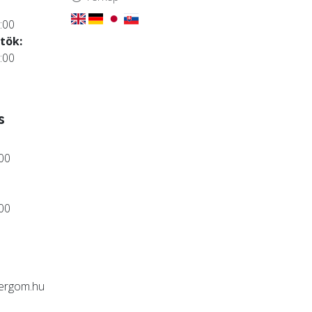
:00
tök:
:00
s
:00
:00
ergom.hu