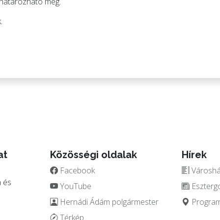
n határozható meg.
.
at
Közösségi oldalak
Hírek
Facebook
Városház
 és
YouTube
Eszterg
Hernádi Ádám polgármester
Programo
.
Térkép