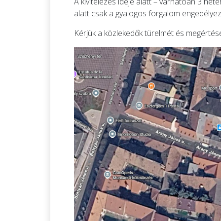
A kivitelezés ideje alatt – várhatóan 3 hé
alatt csak a gyalogos forgalom engedélyez
Kérjük a közlekedők türelmét és megértését