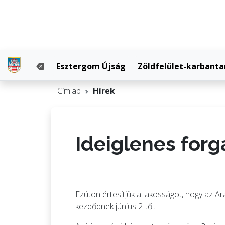
Esztergom Újság
Zöldfelület-karbanta
Címlap
Hírek
Ideiglenes forg
Ezúton értesítjük a lakosságot, hogy az Ar
kezdődnek június 2-től.