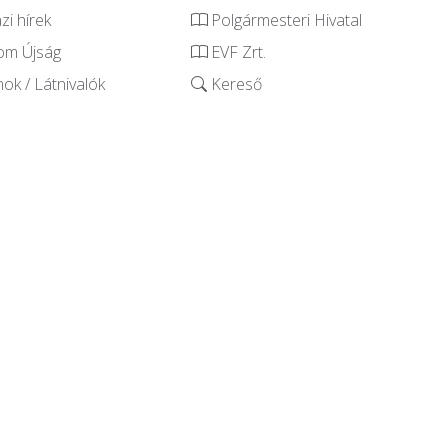
i hírek
Polgármesteri Hivatal
om Újság
EVF Zrt.
k / Látnivalók
Kereső