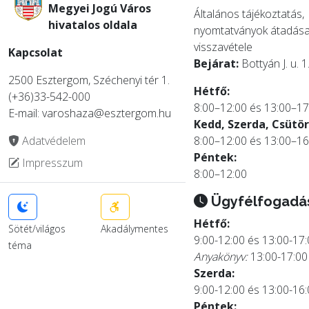
Megyei Jogú Város
Általános tájékoztatás,
hivatalos oldala
nyomtatványok átadása
visszavétele
Kapcsolat
Bejárat:
Bottyán J. u. 1
2500 Esztergom, Széchenyi tér 1.
Hétfő:
(+36)33-542-000
8:00–12:00 és 13:00–17
E-mail: varoshaza@esztergom.hu
Kedd, Szerda, Csütör
Adatvédelem
8:00–12:00 és 13:00–16
Péntek:
Impresszum
8:00–12:00
Ügyfélfogadá
Hétfő:
Sötét/világos
Akadálymentes
9:00-12:00 és 13:00-17
téma
Anyakönyv:
13:00-17:00
Szerda:
9:00-12:00 és 13:00-16
Péntek: