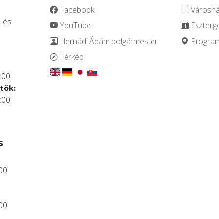
Facebook
Városház
 és
YouTube
Eszterg
Hernádi Ádám polgármester
Programo
.
Térkép
:00
tök:
:00
s
:00
:00