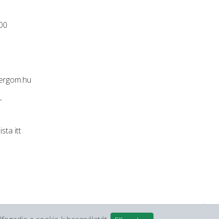
:00
ergom.hu
-
lista
itt