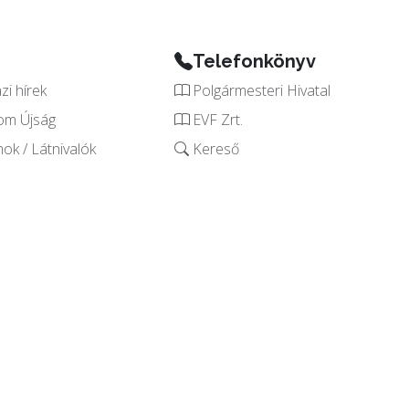
Telefonkönyv
i hírek
Polgármesteri Hivatal
om Újság
EVF Zrt.
k / Látnivalók
Kereső