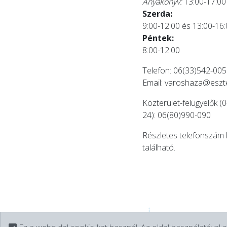
Anyakönyv:
13:00-17:00
Szerda:
9:00-12:00 és 13:00-16
Péntek:
8:00-12:00
Telefon: 06(33)542-005
Email:
varoshaza@eszt
Közterület-felügyelők (0
24): 06(80)990-090
Részletes telefonszám 
található.