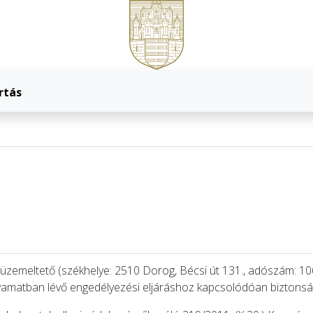
rtás
t üzemeltető (székhelye: 2510 Dorog, Bécsi út 131., adószám: 1
yamatban lévő engedélyezési eljáráshoz kapcsolódóan biztonsági