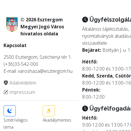
Ügyfélszolgál
© 2026 Esztergom
Megyei Jogú Város
Általános tájékoztatás,
hivatalos oldala
nyomtatványok átadása
visszavétele
Kapcsolat
Bejárat:
Bottyán J. u. 1
2500 Esztergom, Széchenyi tér 1.
Hétfő:
(+36)33-542-000
8:00–12:00 és 13:00–17
E-mail: varoshaza@esztergom.hu
Kedd, Szerda, Csütör
Adatvédelem
8:00–12:00 és 13:00–16
Péntek:
Impresszum
8:00–12:00
Ügyfélfogadá
Hétfő:
Sötét/világos
Akadálymentes
9:00-12:00 és 13:00-17
téma