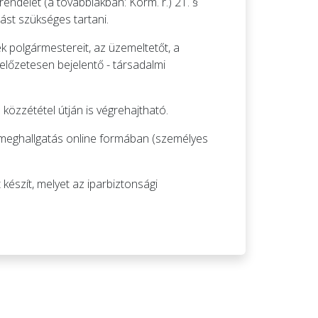
endelet (a továbbiakban: Korm. r.) 21. §
ást szükséges tartani.
k polgármestereit, az üzemeltetőt, a
 előzetesen bejelentő - társadalmi
közzététel útján is végrehajtható.
meghallgatás online formában (személyes
készít, melyet az iparbiztonsági