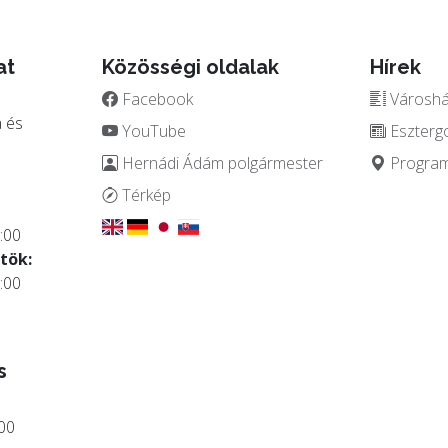
at
Közösségi oldalak
Hírek
Facebook
Városház
 és
YouTube
Eszterg
Hernádi Ádám polgármester
Programo
.
Térkép
:00
tök:
:00
s
:00