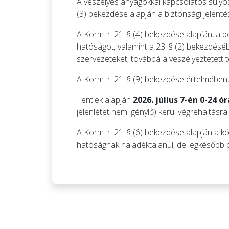
A veszélyes anyagokkal kapcsolatos súlyos
(3) bekezdése alapján a biztonsági jelent
A Korm. r. 21. § (4) bekezdése alapján, a 
hatóságot, valamint a 23. § (2) bekezdéséb
szervezeteket, továbbá a veszélyeztetett t
A Korm. r. 21. § (9) bekezdése értelmében
Fentiek alapján
2026. július 7-én 0-24 ó
jelenlétet nem igénylő) kerül végrehajtásra.
A Korm. r. 21. § (6) bekezdése alapján a 
hatóságnak haladéktalanul, de legkésőbb 