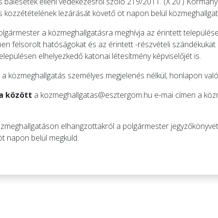
 balesetek elleni védekezésről szóló 219/2011. (X.20.) Kormányr
és közzétételének lezárását követő öt napon belül közmeghallgat
polgármester a közmeghallgatásra meghívja az érintett települése
en felsorolt hatóságokat és az érintett -részvételi szándékukat
elepülésen elhelyezkedő katonai létesítmény képviselőjét is.
, a közmeghallgatás személyes megjelenés nélkül, honlapon való 
ra között
a
kozmeghallgatas@esztergom.hu
e-mai címen a köz
közmeghallgatáson elhangzottakról a polgármester jegyzőkönyvet 
öt napon belül megküld.