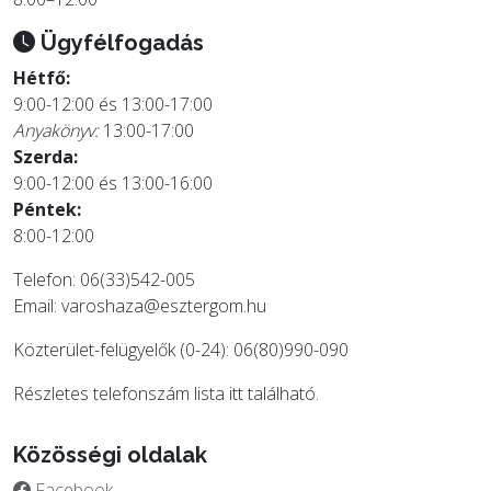
Ügyfélfogadás
Hétfő:
9:00-12:00 és 13:00-17:00
Anyakönyv:
13:00-17:00
Szerda:
9:00-12:00 és 13:00-16:00
Péntek:
8:00-12:00
Telefon: 06(33)542-005
Email:
varoshaza@esztergom.hu
Közterület-felügyelők (0-24): 06(80)990-090
Részletes telefonszám lista
itt
található.
Közösségi oldalak
Facebook