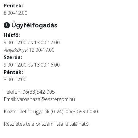
Péntek:
8:00–12:00
Ügyfélfogadás
Hétfő:
9:00-12:00 és 13:00-17:00
Anyakönyv:
13:00-17:00
Szerda:
9:00-12:00 és 13:00-16:00
Péntek:
8:00-12:00
Telefon: 06(33)542-005
Email:
varoshaza@esztergom.hu
Közterület-felügyelők (0-24): 06(80)990-090
Részletes telefonszám lista
itt
található.