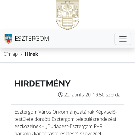
ESZTERGOM
Címlap
Hírek
HIRDETMÉNY
22. április 20. 19:50 szerda
Esztergom Város Önkormányzatának Képviselő-
testülete döntött Esztergom településrendezési
eszközeinek – „Budapest-Esztergom P+R
parkolók kapacitásfejlesztése” szöveggel