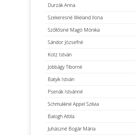
Durzák Anna
Szekeresné Wieland Ilona
Szőllősiné Magó Mónika
Sándor Józsefné
Kotz István
Jobbágy Tiborné
Batyik István
Psenák Istvánné
Schmukkné Appel Szilvia
Balogh Attila
Juhászné Bogár Mária