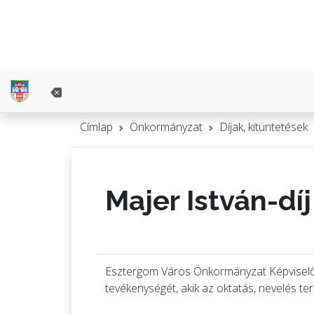
Címlap
Önkormányzat
Díjak, kitüntetések
Majer István-dí
Esztergom Város Önkormányzat Képviselő-t
tevékenységét, akik az oktatás, nevelés t