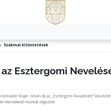
Szakmai kitüntetések
j az Esztergomi Nevelés
estülete Majer István-díj az „Esztergomi Nevelésért” kitüntet
erén kiemelkedő munkát végeztek.