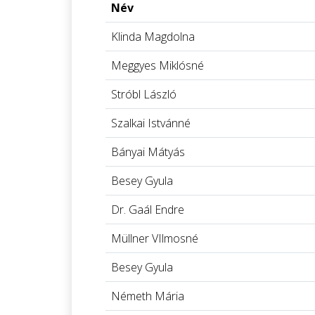
Név
Klinda Magdolna
Meggyes Miklósné
Stróbl László
Szalkai Istvánné
Bányai Mátyás
Besey Gyula
Dr. Gaál Endre
Müllner VIlmosné
Besey Gyula
Németh Mária