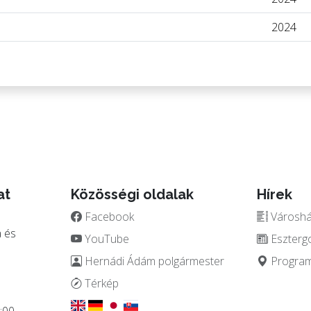
2024
at
Közösségi oldalak
Hírek
Facebook
Városház
 és
YouTube
Eszterg
Hernádi Ádám polgármester
Programo
.
Térkép