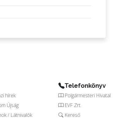
Telefonkönyv
i hírek
Polgármesteri Hivatal
om Újság
EVF Zrt.
k / Látnivalók
Kereső