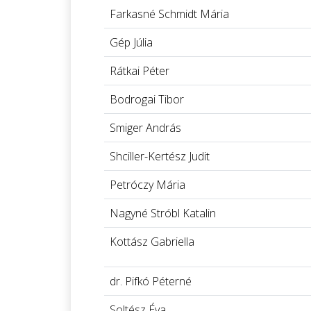
Farkasné Schmidt Mária
Gép Júlia
Rátkai Péter
Bodrogai Tibor
Smiger András
Shciller-Kertész Judit
Petróczy Mária
Nagyné Stróbl Katalin
Kottász Gabriella
dr. Pifkó Péterné
Soltész Éva