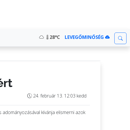
28°C
LEVEGŐMINŐSÉG
ért
24. február 13. 12:03 kedd
és adományozásával kívánja elismerni azok