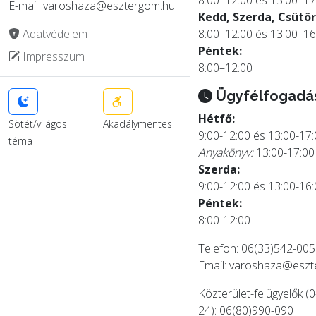
8:00–12:00 és 13:00–17
E-mail: varoshaza@esztergom.hu
Kedd, Szerda, Csütör
Adatvédelem
8:00–12:00 és 13:00–16
Péntek:
Impresszum
8:00–12:00
Ügyfélfogadá
Hétfő:
Sötét/világos
Akadálymentes
9:00-12:00 és 13:00-17
téma
Anyakönyv:
13:00-17:00
Szerda:
9:00-12:00 és 13:00-16
Péntek:
8:00-12:00
Telefon: 06(33)542-005
Email:
varoshaza@eszt
Közterület-felügyelők (0
24): 06(80)990-090