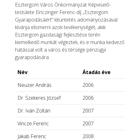
Esztergom Város Önkormányzat Képviselő-
testülete Einczinger Ferenc-díj „Esztergom
Gyarapodásáért” kitüntetés adományozásával
kívánja elismerni azok tevékenységét, akik
Esztergom gazdasági fejlesztése terén
kiemelkedő munkát végeztek, és e munka kedvező
hatással volt a város és térsége pénzügyi
gyarapodására.
Név
Átadás éve
Neuzer András
2006
Dr. Szekeres József
2006
Dr. Iván Zoltán
2007
Vincze Ferenc
2007
Jakab Ferenc
2008