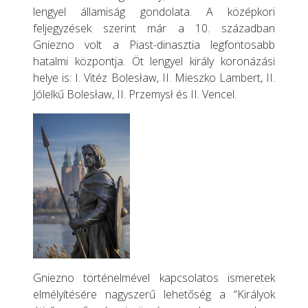
lengyel államiság gondolata. A középkori
feljegyzések szerint már a 10. században
Gniezno volt a Piast-dinasztia legfontosabb
hatalmi központja. Öt lengyel király koronázási
helye is: I. Vitéz Bolesław, II. Mieszko Lambert, II.
Jólelkű Bolesław, II. Przemysł és II. Vencel.
Gniezno történelmével kapcsolatos ismeretek
elmélyítésére nagyszerű lehetőség a “Királyok