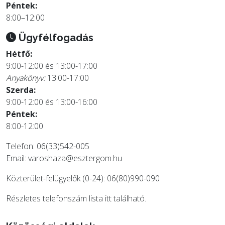
Péntek:
8:00–12:00
Ügyfélfogadás
Hétfő:
9:00-12:00 és 13:00-17:00
Anyakönyv:
13:00-17:00
Szerda:
9:00-12:00 és 13:00-16:00
Péntek:
8:00-12:00
Telefon: 06(33)542-005
Email:
varoshaza@esztergom.hu
Közterület-felügyelők (0-24): 06(80)990-090
Részletes telefonszám lista
itt
található.