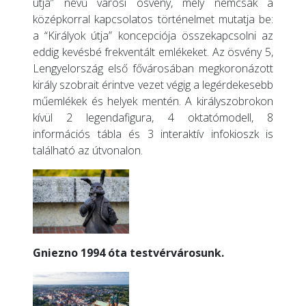
útja” nevű városi ösvény, mely nemcsak a
középkorral kapcsolatos történelmet mutatja be:
a “Királyok útja” koncepciója összekapcsolni az
eddig kevésbé frekventált emlékeket. Az ösvény 5,
Lengyelország első fővárosában megkoronázott
király szobrait érintve vezet végig a legérdekesebb
műemlékek és helyek mentén. A királyszobrokon
kívül 2 legendafigura, 4 oktatómodell, 8
információs tábla és 3 interaktív infokioszk is
található az útvonalon.
Gniezno 1994 óta testvérvárosunk.