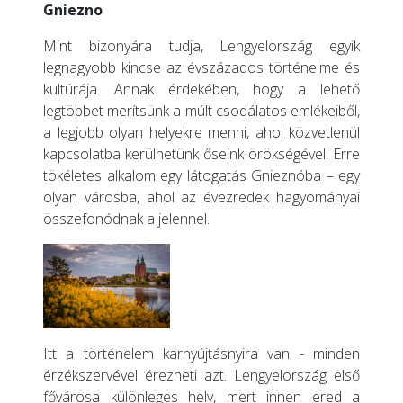
Gniezno
Mint bizonyára tudja, Lengyelország egyik
legnagyobb kincse az évszázados történelme és
kultúrája. Annak érdekében, hogy a lehető
legtöbbet merítsünk a múlt csodálatos emlékeiből,
a legjobb olyan helyekre menni, ahol közvetlenül
kapcsolatba kerülhetünk őseink örökségével. Erre
tökéletes alkalom egy látogatás Gnieznóba – egy
olyan városba, ahol az évezredek hagyományai
összefonódnak a jelennel.
Itt a történelem karnyújtásnyira van - minden
érzékszervével érezheti azt. Lengyelország első
fővárosa különleges hely, mert innen ered a