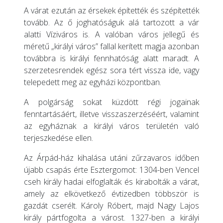
A várat ezután az érsekek építették és szépítették
tovább. Az ő joghatóságuk alá tartozott a vár
alatti Víziváros is. A valóban város jellegű és
méretű „királyi város” fallal kerített magja azonban
továbbra is királyi fennhatóság alatt maradt. A
szerzetesrendek egész sora tért vissza ide, vagy
telepedett meg az egyházi központban.
A polgárság sokat küzdött régi jogainak
fenntartásáért, illetve visszaszerzéséért, valamint
az egyháznak a királyi város területén való
terjeszkedése ellen.
Az Árpád-ház kihalása utáni zűrzavaros időben
újabb csapás érte Esztergomot: 1304-ben Vencel
cseh király hadai elfoglalták és kirabolták a várat,
amely az elkövetkező évtizedben többször is
gazdát cserélt. Károly Róbert, majd Nagy Lajos
király pártfogolta a várost. 1327-ben a királyi