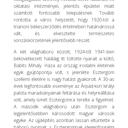
oktatási intézményei, jelentős épületei miatt
számított fontosabb településnek. Tovább
rontotta a város helyzetét, hogy 1920-tól a
trianoni békeszerződés értelmében határvárossá
vált, és elvesztette természetes
vonzáskörzetének jelentősebb részét.
A két világháború között, 1924-től 1941-ben
bekövetkezett haláláig itt töltötte nyarait a költő,
Babits Mihály. Háza az ország irodalmi életének
egyik gyújtópontja volt, s jelenléte Esztergom
szellemi életére is nagy hatást gyakorolt. A 30-as
évek legfontosabb eseménye az Árpád-kori királyi
palota maradványainak feltárása és helyreállítása
volt, amely ismét Esztergomra terelte a figyelmet.
A második világháború után Esztergom a
legjelentősebben károsodott magyar városok
egyike. Az újjáépítés azonban lassan eltüntette a
háború nyomait, s Esztergomnak idegenforgalmi