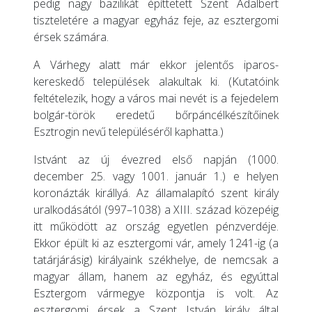
pedig nagy bazilikát építtetett Szent Adalbert
tiszteletére a magyar egyház feje, az esztergomi
érsek számára.
A Várhegy alatt már ekkor jelentős iparos-
kereskedő települések alakultak ki. (Kutatóink
feltételezik, hogy a város mai nevét is a fejedelem
bolgár-török eredetű bőrpáncélkészítőinek
Esztrogin nevű településéről kaphatta.)
Istvánt az új évezred első napján (1000.
december 25. vagy 1001. január 1.) e helyen
koronázták királlyá. Az államalapító szent király
uralkodásától (997–1038) a XIII. század közepéig
itt működött az ország egyetlen pénzverdéje.
Ekkor épült ki az esztergomi vár, amely 1241-ig (a
tatárjárásig) királyaink székhelye, de nemcsak a
magyar állam, hanem az egyház, és egyúttal
Esztergom vármegye központja is volt. Az
esztergomi érsek a Szent István király által