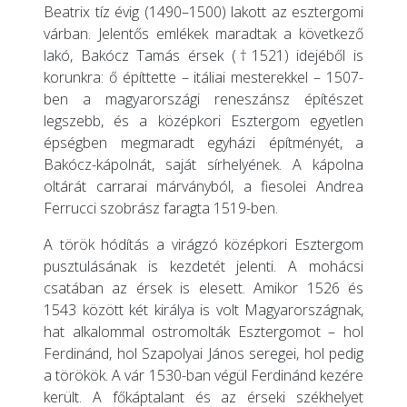
Beatrix tíz évig (1490–1500) lakott az esztergomi
várban. Jelentős emlékek maradtak a következő
lakó, Bakócz Tamás érsek (†1521) idejéből is
korunkra: ő építtette – itáliai mesterekkel – 1507-
ben a magyarországi reneszánsz építészet
legszebb, és a középkori Esztergom egyetlen
épségben megmaradt egyházi építményét, a
Bakócz-kápolnát, saját sírhelyének. A kápolna
oltárát carrarai márványból, a fiesolei Andrea
Ferrucci szobrász faragta 1519-ben.
A török hódítás a virágzó középkori Esztergom
pusztulásának is kezdetét jelenti. A mohácsi
csatában az érsek is elesett. Amikor 1526 és
1543 között két királya is volt Magyarországnak,
hat alkalommal ostromolták Esztergomot – hol
Ferdinánd, hol Szapolyai János seregei, hol pedig
a törökök. A vár 1530-ban végül Ferdinánd kezére
került. A főkáptalant és az érseki székhelyet