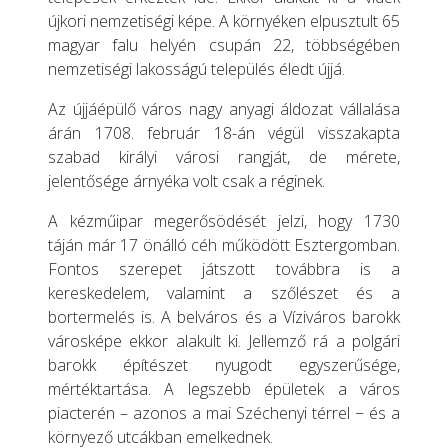
újkori nemzetiségi képe. A környéken elpusztult 65
magyar falu helyén csupán 22, többségében
nemzetiségi lakosságú település éledt újjá.
Az újjáépülő város nagy anyagi áldozat vállalása
árán 1708. február 18-án végül visszakapta
szabad királyi városi rangját, de mérete,
jelentősége árnyéka volt csak a réginek.
A kézműipar megerősödését jelzi, hogy 1730
táján már 17 önálló céh működött Esztergomban.
Fontos szerepet játszott továbbra is a
kereskedelem, valamint a szőlészet és a
bortermelés is. A belváros és a Víziváros barokk
városképe ekkor alakult ki. Jellemző rá a polgári
barokk építészet nyugodt egyszerűsége,
mértéktartása. A legszebb épületek a város
piacterén – azonos a mai Széchenyi térrel − és a
környező utcákban emelkednek.