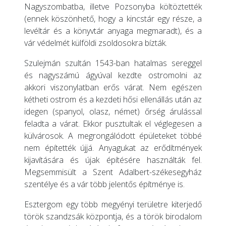
Nagyszombatba, illetve Pozsonyba költöztették
(ennek köszönhető, hogy a kincstár egy része, a
levéltár és a könyvtár anyaga megmaradt), és a
vár védelmét külföldi zsoldosokra bízták.
Szulejmán szultán 1543-ban hatalmas sereggel
és nagyszámú ágyúval kezdte ostromolni az
akkori viszonylatban erős várat. Nem egészen
kétheti ostrom és a kezdeti hősi ellenállás után az
idegen (spanyol, olasz, német) őrség árulással
feladta a várat. Ekkor pusztultak el véglegesen a
külvárosok. A megrongálódott épületeket többé
nem építették újjá. Anyagukat az erődítmények
kijavítására és újak építésére használták fel.
Megsemmisült a Szent Adalbert-székesegyház
szentélye és a vár több jelentős építménye is.
Esztergom egy több megyényi területre kiterjedő
török szandzsák központja, és a török birodalom