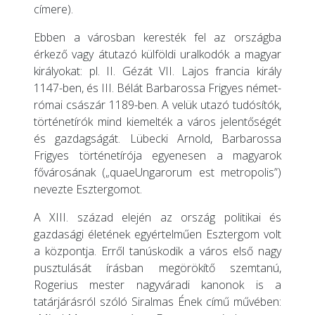
címere).
Ebben a városban keresték fel az országba
érkező vagy átutazó külföldi uralkodók a magyar
királyokat: pl. II. Gézát VII. Lajos francia király
1147-ben, és III. Bélát Barbarossa Frigyes német-
római császár 1189-ben. A velük utazó tudósítók,
történetírók mind kiemelték a város jelentőségét
és gazdagságát. Lübecki Arnold, Barbarossa
Frigyes történetírója egyenesen a magyarok
fővárosának („quaeUngarorum est metropolis”)
nevezte Esztergomot.
A XIII. század elején az ország politikai és
gazdasági életének egyértelműen Esztergom volt
a központja. Erről tanúskodik a város első nagy
pusztulását írásban megörökítő szemtanú,
Rogerius mester nagyváradi kanonok is a
tatárjárásról szóló Siralmas Ének című művében: