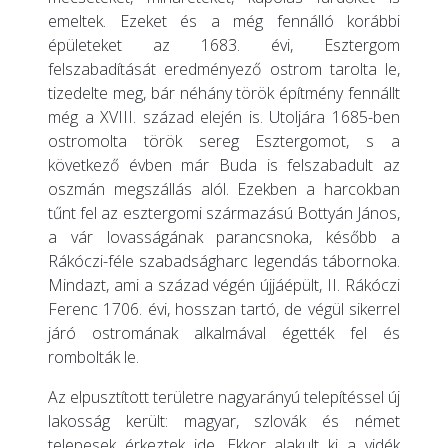
emeltek. Ezeket és a még fennálló korábbi
épületeket az 1683. évi, Esztergom
felszabadítását eredményező ostrom tarolta le,
tizedelte meg, bár néhány török építmény fennállt
még a XVIII. század elején is. Utoljára 1685-ben
ostromolta török sereg Esztergomot, s a
következő évben már Buda is felszabadult az
oszmán megszállás alól. Ezekben a harcokban
tűnt fel az esztergomi származású Bottyán János,
a vár lovasságának parancsnoka, később a
Rákóczi-féle szabadságharc legendás tábornoka.
Mindazt, ami a század végén újjáépült, II. Rákóczi
Ferenc 1706. évi, hosszan tartó, de végül sikerrel
járó ostromának alkalmával égették fel és
rombolták le.
Az elpusztított területre nagyarányú telepítéssel új
lakosság került: magyar, szlovák és német
telepesek érkeztek ide. Ekkor alakult ki a vidék