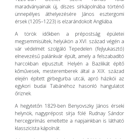
maradványainak új, díszes sírkápolnába történő
ünnepélyes áthelyezésére János esztergomi
érsek (1205–1223) is elzarándokolt Angliába.
A török időkben a prépostság épületei
megsemmisültek, helyükön a XVI. század végén a
vár védelmét szolgáló Tepedelen (fejlyukasztó)
elnevezésű palánkvár épült, amely a felszabadító
harcokban elpusztult. Helyén a Bazilikát építő
kőművesek, mesteremberek által a XIX. század
elején épített girbegurba utcái, apró házikói az
egykori budai Tabánéhoz hasonló hangulatot
őriznek.
A hegytetőn 1829-ben Benyovszky János érseki
helynök, nagyprépost sírja fölé Rudnay Sándor
hercegprímás emeltette a napjainkban is látható
klasszicista kápolnát.