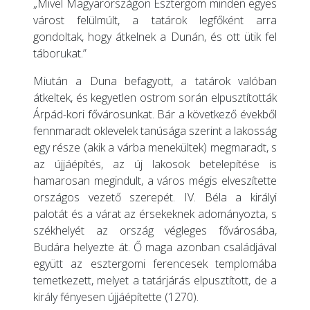
„Mivel Magyarországon Esztergom minden egyes
várost felülmúlt, a tatárok legfőként arra
gondoltak, hogy átkelnek a Dunán, és ott ütik fel
táborukat.”
Miután a Duna befagyott, a tatárok valóban
átkeltek, és kegyetlen ostrom során elpusztították
Árpád-kori fővárosunkat. Bár a következő évekből
fennmaradt oklevelek tanúsága szerint a lakosság
egy része (akik a várba menekültek) megmaradt, s
az újjáépítés, az új lakosok betelepítése is
hamarosan megindult, a város mégis elveszítette
országos vezető szerepét. IV. Béla a királyi
palotát és a várat az érsekeknek adományozta, s
székhelyét az ország végleges fővárosába,
Budára helyezte át. Ő maga azonban családjával
együtt az esztergomi ferencesek templomába
temetkezett, melyet a tatárjárás elpusztított, de a
király fényesen újjáépítette (1270).