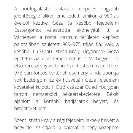
A honfoglalástól kialakuló település nagyobb
jelentőségre akkor emelkedett, amikor a 960-as
évektől kezdve Géza (a későbbi fejedelem)
Esztergomot választotta lakóhelyéül. Itt, a
Várhegyen a római castrum területén kiépített
palotájában született 969–975 táján fia, Vajk, a
későbbi I. (Szent) István király. Ugyancsak Géza
építtette az első templomot is a Várhegyen az
első keresztény vértanú, Szent István tiszteletére.
973-ban fontos történeti esemény kiindulópontja
volt Esztergom. Ez év húsvétján Géza fejedelem
követeket küldött I. Ottó császár Quedlinburgban
tartott nemzetközi békeértekezletére. Békét
ajánlott a korábbi hadjáratok helyett, és
hittérítőket kért.
Szent István király a régi fejedelmi lakhely helyett a
hegy déli sziklájára új palotát, a hegy közepére