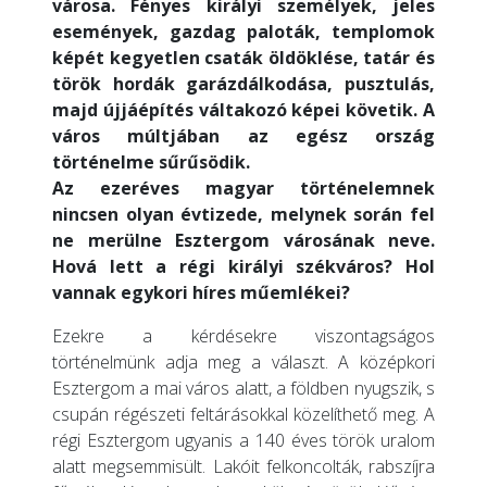
városa. Fényes királyi személyek, jeles
események, gazdag paloták, templomok
képét kegyetlen csaták öldöklése, tatár és
török hordák garázdálkodása, pusztulás,
majd újjáépítés váltakozó képei követik. A
város múltjában az egész ország
történelme sűrűsödik.
Az ezeréves magyar történelemnek
nincsen olyan évtizede, melynek során fel
ne merülne Esztergom városának neve.
Hová lett a régi királyi székváros? Hol
vannak egykori híres műemlékei?
Ezekre a kérdésekre viszontagságos
történelmünk adja meg a választ. A középkori
Esztergom a mai város alatt, a földben nyugszik, s
csupán régészeti feltárásokkal közelíthető meg. A
régi Esztergom ugyanis a 140 éves török uralom
alatt megsemmisült. Lakóit felkoncolták, rabszíjra