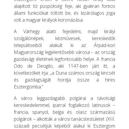
alapított tíz püspökség feje, aki gyakran fontos
állami funkciókat töltött be, és kizárólagos joga
volt a magyar királyok koronázása.
A Várhegy alatti fejedelmi, majd királyi
szolgálónépek, kézművesek, kereskedők
településeiből alakult ki az Árpád-kori
Magyarország legjelentősebb városa – az ország
gazdasági életének legfontosabb helye. A francia
Odo de Deogilo, aki 1147-ben járt itt, a
következőket írja: „a Duna számos ország kincsét
és gazdagságát hordja össze a híres
Esztergomba.”
A város leggazdagabb polgárai a távolsági
kereskedelemmel, iparral foglalkozó latinusok –
francia, spanyol, belga és olasz származású
polgárok – alkották a városi tanácstestületet (XIII.
századi pecsétjük képéből alakul ki Esztergom