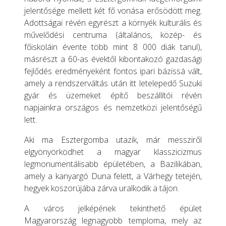
jelentősége mellett két fő vonása erősödött meg.
Adottságai révén egyrészt a környék kulturális és
művelődési centruma (általános, közép- és
főiskoláin évente több mint 8 000 diák tanul),
másrészt a 60-as évektől kibontakozó gazdasági
fejlődés eredményeként fontos ipari bázissá vált,
amely a rendszerváltás után itt letelepedő Suzuki
gyár és üzemeket építő beszállítói révén
napjainkra országos és nemzetközi jelentőségű
lett.
Aki ma Esztergomba utazik, már messziről
elgyönyörködhet a magyar klasszicizmus
legmonumentálisabb épületében, a Bazilikában,
amely a kanyargó Duna felett, a Várhegy tetején,
hegyek koszorújába zárva uralkodik a tájon.
A város jelképének tekinthető épület
Magyarország legnagyobb temploma, mely az