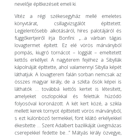
nevelője építkezéseit emeli ki.
Vitéz a régi székesegyház mellé emeletes
könyvtárat, csillagvizsgálót építtetett.
Legjelentősebb alkotásáról, híres palotájáról és
függőkertjeiről írja Bonfini: „…a várban tágas
lovagtermet épített. Ez elé vörös márványból
pompás, kiugró tornácot – loggiát – emeltetett
kettős erkéllyel. A nagyterem fejéhez a Sibyllák
kápolnáját építtette, ahol valamennyi Sibylla képét
láthatjuk. A lovagterem falán sorban nemcsak az
összes magyar király, de a szkíta ősök képei is
láthatók … továbbá kettős kertet is létesített,
amelyeket oszlopokkal és felettük húzódó
folyosóval koronázott. A két kert közé, a szikla
mellett kerek tornyot építtetett vörös márványból,
s ezt különböző termekkel, fönt kilátó erkélyekkel
ékesítette … Szent Adalbert bazilikáját üvegmázas
cserepekkel fedette be…” Mátyás király özvegye,