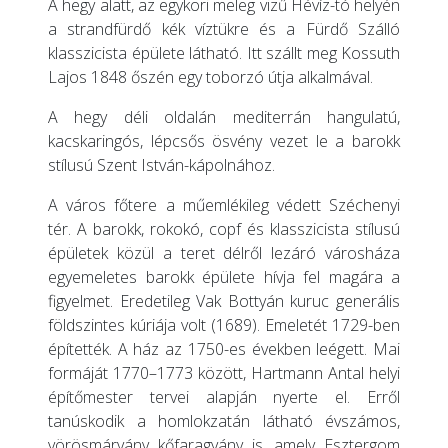
A hegy alatt, az egykori meleg vizű Hévíz-tó helyén
a strandfürdő kék víztükre és a Fürdő Szálló
klasszicista épülete látható. Itt szállt meg Kossuth
Lajos 1848 őszén egy toborzó útja alkalmával.
A hegy déli oldalán mediterrán hangulatú,
kacskaringós, lépcsős ösvény vezet le a barokk
stílusú Szent István-kápolnához.
A város főtere a műemlékileg védett Széchenyi
tér. A barokk, rokokó, copf és klasszicista stílusú
épületek közül a teret délről lezáró városháza
egyemeletes barokk épülete hívja fel magára a
figyelmet. Eredetileg Vak Bottyán kuruc generális
földszintes kúriája volt (1689). Emeletét 1729-ben
építették. A ház az 1750-es években leégett. Mai
formáját 1770–1773 között, Hartmann Antal helyi
építőmester tervei alapján nyerte el. Erről
tanúskodik a homlokzatán látható évszámos,
vörösmárvány kőfaragvány is, amely Esztergom