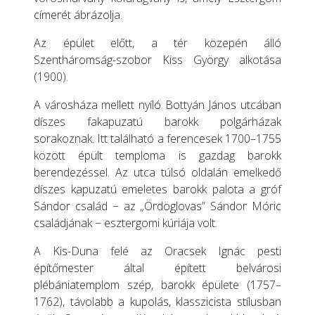
címerét ábrázolja.
Az épület előtt, a tér közepén álló
Szentháromság-szobor Kiss György alkotása
(1900).
A városháza mellett nyíló Bottyán János utcában
díszes fakapuzatú barokk polgárházak
sorakoznak. Itt található a ferencesek 1700–1755
között épült temploma is gazdag barokk
berendezéssel. Az utca túlsó oldalán emelkedő
díszes kapuzatú emeletes barokk palota a gróf
Sándor család − az „Ördöglovas” Sándor Móric
családjának − esztergomi kúriája volt.
A Kis-Duna felé az Oracsek Ignác pesti
építőmester által épített belvárosi
plébániatemplom szép, barokk épülete (1757–
1762), távolabb a kupolás, klasszicista stílusban