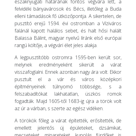
északnyugati határának fontos végvára lett, a
felvidéki bányavárosok és Bécs, illetőleg a Buda
elleni támadások fő ütközőpontja. A sikertelen, de
pusztító erejű 1594. évi ostromban a Víziváros
falánál kapott halálos sebet, és halt hősi halált
Balassa Bálint, magyar nyelvű líránk első európai
rangú költője, a végvári élet jeles alakja.
A legpusztítóbb ostromra 1595-ben került sor,
melynek eredményeként sikerült a várat
visszafoglalni. Ennek azonban nagy ára volt. Ekkor
pusztult el a vár és város középkori
építményeinek túlnyomó többsége, s a
felszabadítókat lakhatatlan, üszkös romok
fogadták. Majd 1605-től 1683-ig újra a török volt
az úr a várban, s szerte az egész vidéken.
A törökök főleg a várat építették, erősítették, de
emellett jelentős új épületeket, dzsámikat,
mecseteket, minareteket, kupolás fürdőket is