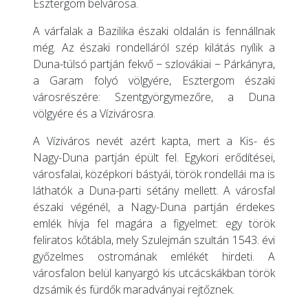
Esztergom belvárosa.
A várfalak a Bazilika északi oldalán is fennállnak
még. Az északi rondelláról szép kilátás nyílik a
Duna-túlsó partján fekvő − szlovákiai − Párkányra,
a Garam folyó völgyére, Esztergom északi
városrészére: Szentgyörgymezőre, a Duna
völgyére és a Vízivárosra.
A Víziváros nevét azért kapta, mert a Kis- és
Nagy-Duna partján épült fel. Egykori erődítései,
városfalai, középkori bástyái, török rondellái ma is
láthatók a Duna-parti sétány mellett. A városfal
északi végénél, a Nagy-Duna partján érdekes
emlék hívja fel magára a figyelmet: egy török
feliratos kőtábla, mely Szulejmán szultán 1543. évi
győzelmes ostromának emlékét hirdeti. A
városfalon belül kanyargó kis utcácskákban török
dzsámik és fürdők maradványai rejtőznek.