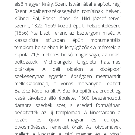
első magyar király, Szent István által alapított régi
Szent Adalbert-székesegyház romjainak helyén,
Kühnel Pál, Packh János és Hild József tervei
szerint, 1822–1869 között épült. Felszentelésére
(1856) írta Liszt Ferenc az Esztergomi misét. A
klasszicista stílusban épült monumentális
templom belsejében is lenyűgözőek a méretek: a
kupola 71,5 méteres belső magassága, az óriási
boltozatok, Michelangelo Grigoletti hatalmas
oltárképe. A déli oldalon a középkori
székesegyház egyetlen épségben megmaradt
mellékkápolnája, a vörös márványból épített
Bakócz-kápolna áll. A Bazilika építői az eredetileg
kissé távolabb álló épületet 1600 beszámozott
darabra szedték szét, s eredeti formájában
beépítették az új templomba. A kincstárban a
közép- és újkori magyar és európai
ötvösművészet remekeit őrzik. Az ötvösművek
mellett a kincstár a régi magyar és európai