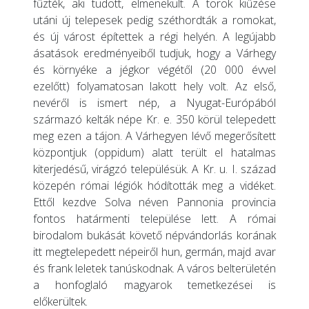
fűzték, aki tudott, elmenekült. A török kiűzése
utáni új telepesek pedig széthordták a romokat,
és új várost építettek a régi helyén. A legújabb
ásatások eredményeiből tudjuk, hogy a Várhegy
és környéke a jégkor végétől (20 000 évvel
ezelőtt) folyamatosan lakott hely volt. Az első,
nevéről is ismert nép, a Nyugat-Európából
származó kelták népe Kr. e. 350 körül telepedett
meg ezen a tájon. A Várhegyen lévő megerősített
központjuk (oppidum) alatt terült el hatalmas
kiterjedésű, virágzó településük. A Kr. u. I. század
közepén római légiók hódították meg a vidéket.
Ettől kezdve Solva néven Pannonia provincia
fontos határmenti települése lett. A római
birodalom bukását követő népvándorlás korának
itt megtelepedett népeiről hun, germán, majd avar
és frank leletek tanúskodnak. A város belterületén
a honfoglaló magyarok temetkezései is
előkerültek.