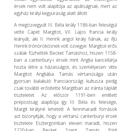
érsek nem volt alapítója az apátságnak, mert az
egyház királyi kegyuraság alatt állott.
A megözvegyült III. Béla király 1186-ban feleségül
vette Capet Margitot, VII. Lajos francia király
leányát, aki II. Henrik angol király fiának, az ifjú
Henrik trónörökösnek volt özvegye. Margitot erős
szálak fűzhették Becket Tamáshoz, hiszen 1158-
ban a canterbury-i érsek mint Anglia kancellárja
hozta létre a házasságot, és személyesen vitte
Margitot Angliába. Tamás vértanúsága után
gyorsan kialakuló franciaországi kultusza pedig
csak tovább erősítette Margitban az iránta táplált
tiszteletet. Az először 1191-ben említett
prépostság alapítója így III. Béla és felesége,
Margit királyné lehetett. A fennmaradt források
azt bizonyítják, hogy a vértanú canterburyi érsek
tisztelete Esztergomban eleven maradt, hiszen
1220-ban Becket Szent Tamás földi