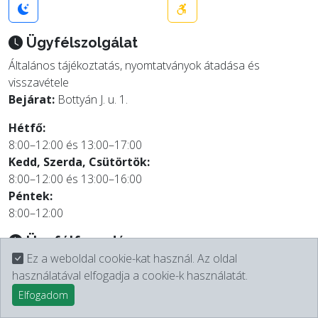
Ügyfélszolgálat
Általános tájékoztatás, nyomtatványok átadása és
visszavétele
Bejárat:
Bottyán J. u. 1.
Hétfő:
8:00–12:00 és 13:00–17:00
Kedd, Szerda, Csütörtök:
8:00–12:00 és 13:00–16:00
Péntek:
8:00–12:00
Ügyfélfogadás
Ez a weboldal cookie-kat használ. Az oldal
Hétfő:
használatával elfogadja a cookie-k használatát.
9:00-12:00 és 13:00-17:00
Elfogadom
Anyakönyv:
13:00-17:00
Szerda: