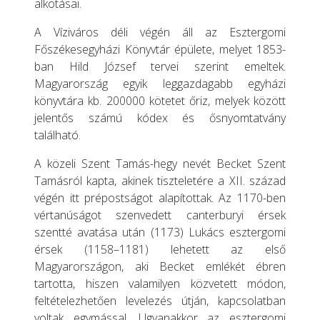
alkotásai.
A Víziváros déli végén áll az Esztergomi
Főszékesegyházi Könyvtár épülete, melyet 1853-
ban Hild József tervei szerint emeltek.
Magyarország egyik leggazdagabb egyházi
könyvtára kb. 200000 kötetet őriz, melyek között
jelentős számú kódex és ősnyomtatvány
található.
A közeli Szent Tamás-hegy nevét Becket Szent
Tamásról kapta, akinek tiszteletére a XII. század
végén itt prépostságot alapítottak. Az 1170-ben
vértanúságot szenvedett canterburyi érsek
szentté avatása után (1173) Lukács esztergomi
érsek (1158–1181) lehetett az első
Magyarországon, aki Becket emlékét ébren
tartotta, hiszen valamilyen közvetett módon,
feltételezhetően levelezés útján, kapcsolatban
voltak egymással. Ugyanakkor az esztergomi