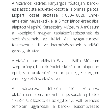
A Víziváros kedves, kanyargós főutcáján, barokk
és klasszicista épületek között áll a prímási palota,
Lippert József alkotása (1880–1882). Ennek
emeletén helyezkedik el a Simor János érsek által
alapított világhírű Keresztény Múzeum. A múzeum
a középkori magyar táblaképfestészetnek és
szobrászatnak, az itáliai és nyugat-európai
festészetnek, illetve iparművészetnek rendkívül
gazdag tárháza.
A Vízivárosban található Balassa Bálint Múzeum
szép arányú, barokk épülete középkori alapokon
épült, s a török kiűzése után jó ideig Esztergom
vármegye első székháza volt.
A városrész főterén álló kéttornyú
plébániatemplom, melyet a jezsuiták építettek
1728–1738 között, és az egytornyú volt ferences
templom ugyancsak a barokk építőművészet