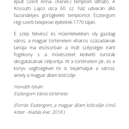
épült Szent Anna- (Kerek-) templom látható. A
Kossuth Lajos utca 60. sz. ház udvarán álló
fazsindelyes görögkeleti templomot Esztergom
régi szerb telepesei építették 1770 táján.
E szép fekvésű és műemlékekben oly gazdag
város, a magyar történelem viharos századainak
tanúja ma elsősorban a múlt szépségei iránt
fogékony s a művészetet kedvelő turisták
látogatásának célpontja. Itt a történelem jár, és e
könyv segítségével mi is bejárhatjuk a várost,
amely a magyar állam bölcsője.
Horváth István
Esztergom Város története
(Forrás: Esztergom, a magyar állam bölcsője című
kötet - Kiadás éve: 2018 )