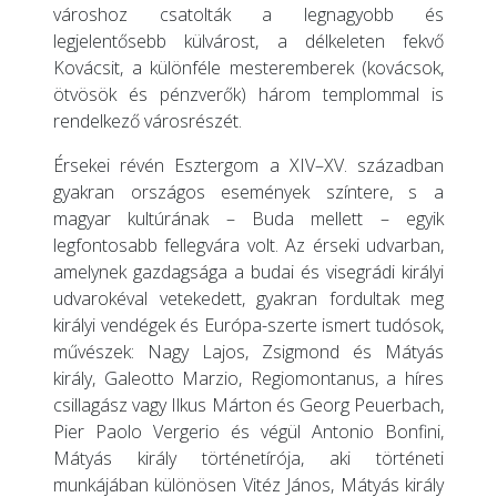
városhoz csatolták a legnagyobb és
legjelentősebb külvárost, a délkeleten fekvő
Kovácsit, a különféle mesteremberek (kovácsok,
ötvösök és pénzverők) három templommal is
rendelkező városrészét.
Érsekei révén Esztergom a XIV–XV. században
gyakran országos események színtere, s a
magyar kultúrának – Buda mellett – egyik
legfontosabb fellegvára volt. Az érseki udvarban,
amelynek gazdagsága a budai és visegrádi királyi
udvarokéval vetekedett, gyakran fordultak meg
királyi vendégek és Európa-szerte ismert tudósok,
művészek: Nagy Lajos, Zsigmond és Mátyás
király, Galeotto Marzio, Regiomontanus, a híres
csillagász vagy Ilkus Márton és Georg Peuerbach,
Pier Paolo Vergerio és végül Antonio Bonfini,
Mátyás király történetírója, aki történeti
munkájában különösen Vitéz János, Mátyás király