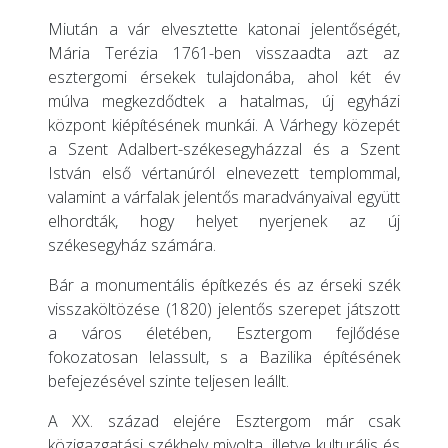
Miután a vár elvesztette katonai jelentőségét,
Mária Terézia 1761-ben visszaadta azt az
esztergomi érsekek tulajdonába, ahol két év
múlva megkezdődtek a hatalmas, új egyházi
központ kiépítésének munkái. A Várhegy közepét
a Szent Adalbert-székesegyházzal és a Szent
István első vértanúról elnevezett templommal,
valamint a várfalak jelentős maradványaival együtt
elhordták, hogy helyet nyerjenek az új
székesegyház számára.
Bár a monumentális építkezés és az érseki szék
visszaköltözése (1820) jelentős szerepet játszott
a város életében, Esztergom fejlődése
fokozatosan lelassult, s a Bazilika építésének
befejezésével szinte teljesen leállt.
A XX. század elejére Esztergom már csak
közigazgatási székhely mivolta, illetve kulturális és