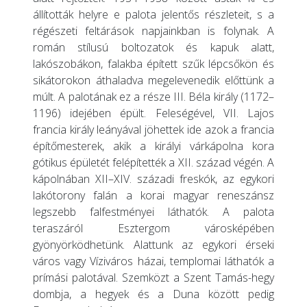
állították helyre e palota jelentős részleteit, s a
régészeti feltárások napjainkban is folynak. A
román stílusú boltozatok és kapuk alatt,
lakószobákon, falakba épített szűk lépcsőkön és
sikátorokon áthaladva megelevenedik előttünk a
múlt. A palotának ez a része III. Béla király (1172–
1196) idejében épült. Feleségével, VII. Lajos
francia király leányával jöhettek ide azok a francia
építőmesterek, akik a királyi várkápolna kora
gótikus épületét felépítették a XII. század végén. A
kápolnában XII–XIV. századi freskók, az egykori
lakótorony falán a korai magyar reneszánsz
legszebb falfestményei láthatók. A palota
teraszáról Esztergom városképében
gyönyörködhetünk. Alattunk az egykori érseki
város vagy Víziváros házai, templomai láthatók a
prímási palotával. Szemközt a Szent Tamás-hegy
dombja, a hegyek és a Duna között pedig