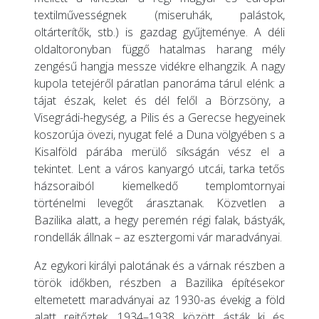
textilművességnek (miseruhák, palástok,
oltárterítők, stb.) is gazdag gyűjteménye. A déli
oldaltoronyban függő hatalmas harang mély
zengésű hangja messze vidékre elhangzik. A nagy
kupola tetejéről páratlan panoráma tárul elénk: a
tájat észak, kelet és dél felől a Börzsöny, a
Visegrádi-hegység, a Pilis és a Gerecse hegyeinek
koszorúja övezi, nyugat felé a Duna völgyében s a
Kisalföld párába merülő síkságán vész el a
tekintet. Lent a város kanyargó utcái, tarka tetős
házsoraiból kiemelkedő templomtornyai
történelmi levegőt árasztanak. Közvetlen a
Bazilika alatt, a hegy peremén régi falak, bástyák,
rondellák állnak – az esztergomi vár maradványai.
Az egykori királyi palotának és a várnak részben a
török időkben, részben a Bazilika építésekor
eltemetett maradványai az 1930-as évekig a föld
alatt rejtőztek. 1934–1938 között ásták ki és