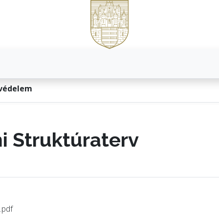
védelem
 Struktúraterv
.pdf