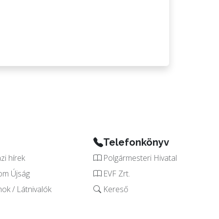
Telefonkönyv
i hírek
Polgármesteri Hivatal
om Újság
EVF Zrt.
k / Látnivalók
Kereső