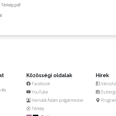
 Térkép.pdf
at
at
Közösségi oldalak
Hírek
Facebook
Városház
 és
YouTube
Eszterg
Hernádi Ádám polgármester
Programo
.
Térkép