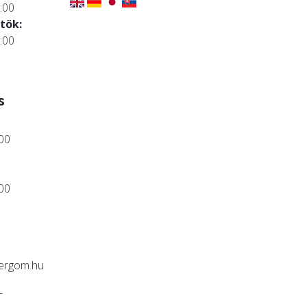
:00
tök:
:00
s
:00
:00
ergom.hu
-