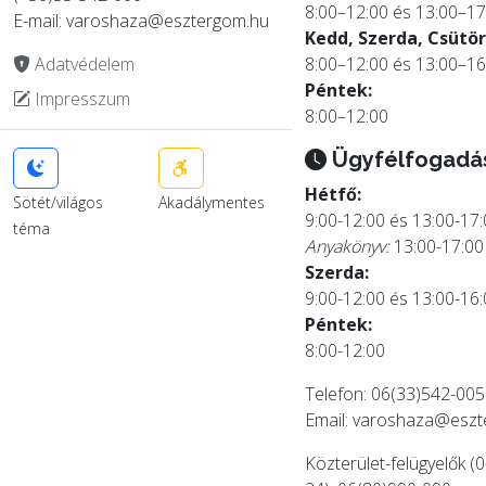
8:00–12:00 és 13:00–17
E-mail: varoshaza@esztergom.hu
Kedd, Szerda, Csütör
Adatvédelem
8:00–12:00 és 13:00–16
Péntek:
Impresszum
8:00–12:00
Ügyfélfogadá
Hétfő:
Sötét/világos
Akadálymentes
9:00-12:00 és 13:00-17
téma
Anyakönyv:
13:00-17:00
Szerda:
9:00-12:00 és 13:00-16
Péntek:
8:00-12:00
Telefon: 06(33)542-005
Email:
varoshaza@eszt
Közterület-felügyelők (0