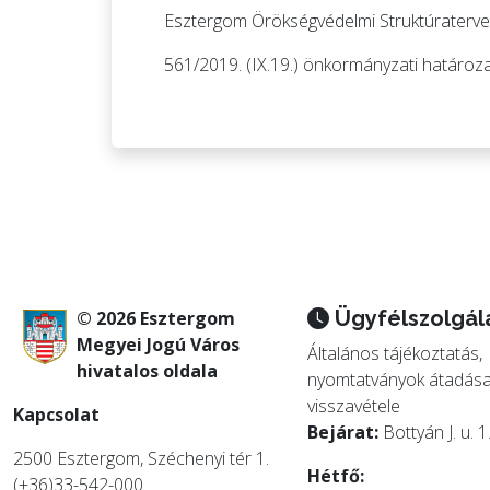
Esztergom Örökségvédelmi Struktúraterve
561/2019. (IX.19.) önkormányzati határoz
Ügyfélszolgál
© 2026 Esztergom
Megyei Jogú Város
Általános tájékoztatás,
hivatalos oldala
nyomtatványok átadása
visszavétele
Kapcsolat
Bejárat:
Bottyán J. u. 1
2500 Esztergom, Széchenyi tér 1.
Hétfő:
(+36)33-542-000