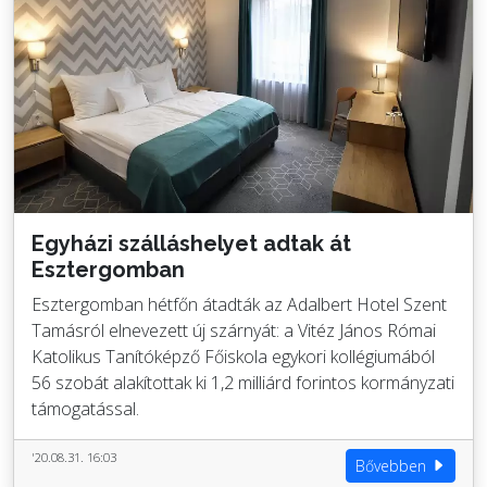
Egyházi szálláshelyet adtak át
Esztergomban
Esztergomban hétfőn átadták az Adalbert Hotel Szent
Tamásról elnevezett új szárnyát: a Vitéz János Római
Katolikus Tanítóképző Főiskola egykori kollégiumából
56 szobát alakítottak ki 1,2 milliárd forintos kormányzati
támogatással.
'20.08.31. 16:03
Bővebben