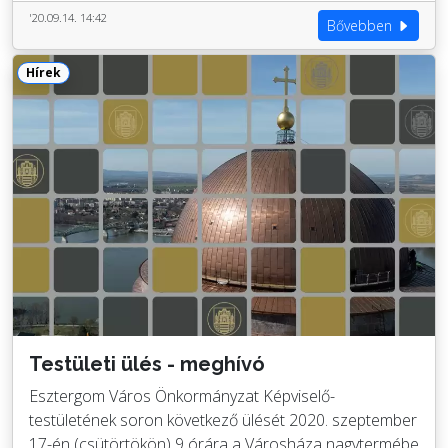
'20.09.14. 14:42
Bővebben
Hírek
Testületi ülés - meghívó
Esztergom Város Önkormányzat Képviselő-
testületének soron következő ülését 2020. szeptember
17-én (csütörtökön) 9 órára a Városháza nagytermébe