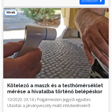
Bővebben
Hírek
Kötelező a maszk és a testhőmérséklet
mérése a hivatalba történő belépéskor
10/2020. (IX.14.) Polgármesteri-Jegyzői együttes
Utasítás a járványveszély miatti intézkedésekről