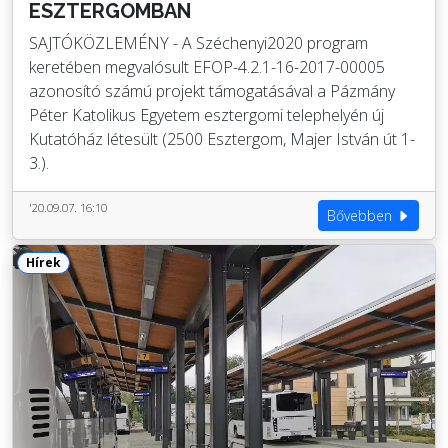
ESZTERGOMBAN
SAJTÓKÖZLEMÉNY - A Széchenyi2020 program
keretében megvalósult EFOP-4.2.1-16-2017-00005
azonosító számú projekt támogatásával a Pázmány
Péter Katolikus Egyetem esztergomi telephelyén új
Kutatóház létesült (2500 Esztergom, Majer István út 1-
3.).
'20.09.07. 16:10
Bővebben
Hírek