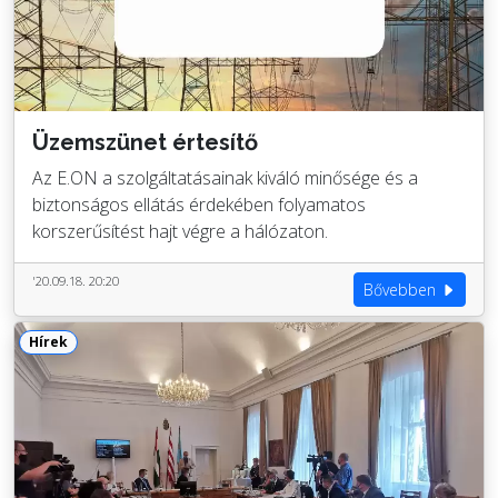
Üzemszünet értesítő
Az E.ON a szolgáltatásainak kiváló minősége és a
biztonságos ellátás érdekében folyamatos
korszerűsítést hajt végre a hálózaton.
'20.09.18. 20:20
Bővebben
Hírek