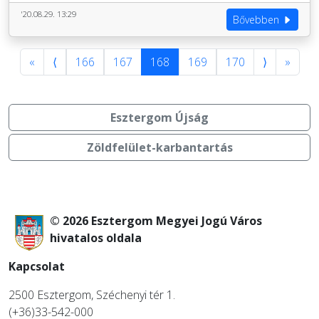
'20.08.29. 13:29
Bővebben
«
⟨
166
167
168
169
170
⟩
»
Esztergom Újság
Zöldfelület-karbantartás
© 2026 Esztergom Megyei Jogú Város
hivatalos oldala
Kapcsolat
2500 Esztergom, Széchenyi tér 1.
(+36)33-542-000