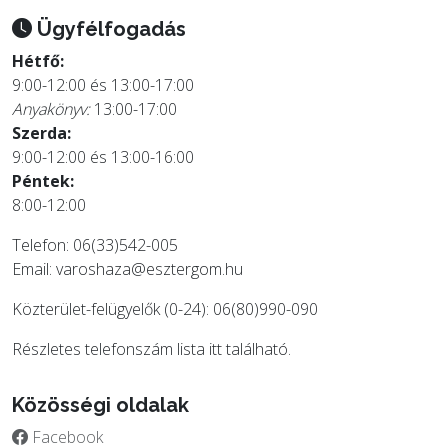
Ügyfélfogadás
Hétfő:
9:00-12:00 és 13:00-17:00
Anyakönyv:
13:00-17:00
Szerda:
9:00-12:00 és 13:00-16:00
Péntek:
8:00-12:00
Telefon: 06(33)542-005
Email:
varoshaza@esztergom.hu
Közterület-felügyelők (0-24): 06(80)990-090
Részletes telefonszám lista
itt
található.
Közösségi oldalak
Facebook