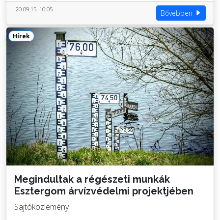
'20.09.15. 10:05
Bővebben
Hírek
Megindultak a régészeti munkák
Esztergom árvízvédelmi projektjében
Sajtóközlemény