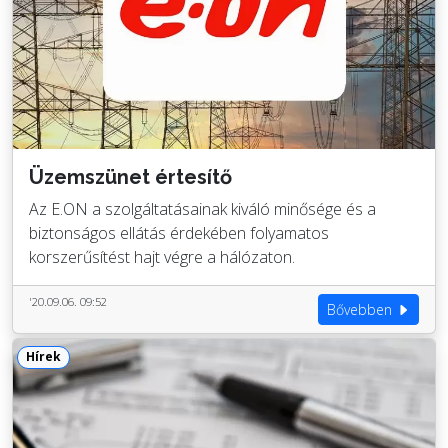
Üzemszünet értesítő
Az E.ON a szolgáltatásainak kiváló minősége és a
biztonságos ellátás érdekében folyamatos
korszerűsítést hajt végre a hálózaton.
'20.09.06. 09:52
Bővebben
Hírek