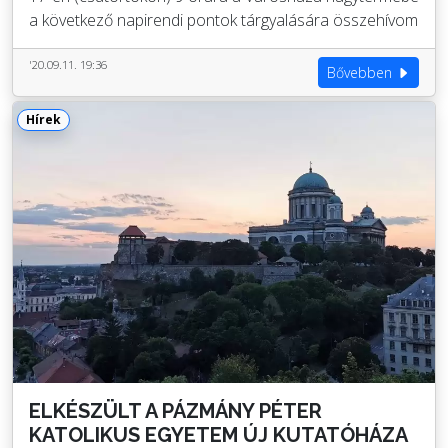
a következő napirendi pontok tárgyalására összehívom
'20.09.11. 19:36
Bővebben
Hírek
ELKÉSZÜLT A PÁZMÁNY PÉTER
KATOLIKUS EGYETEM ÚJ KUTATÓHÁZA