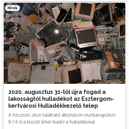
Hírek
2020. augusztus 31-től újra fogad a
lakosságtól hulladékot az Esztergom-
kertvárosi Hulladékkezelő telep
A Kesztölci úton található állomáson munkanapokon
8-14 óra között lehet leadni a hulladékokat.