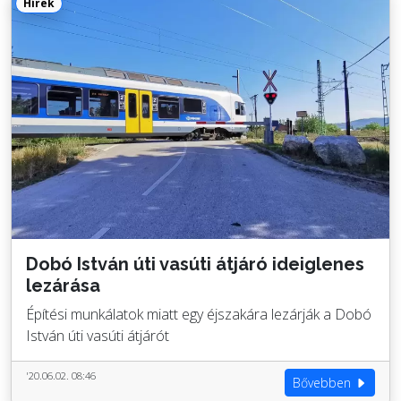
Hírek
Dobó István úti vasúti átjáró ideiglenes
lezárása
Építési munkálatok miatt egy éjszakára lezárják a Dobó
István úti vasúti átjárót
'20.06.02. 08:46
Bővebben