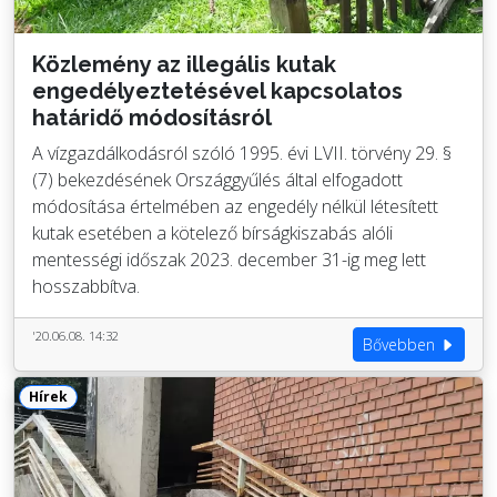
Közlemény az illegális kutak
engedélyeztetésével kapcsolatos
határidő módosításról
A vízgazdálkodásról szóló 1995. évi LVII. törvény 29. §
(7) bekezdésének Országgyűlés által elfogadott
módosítása értelmében az engedély nélkül létesített
kutak esetében a kötelező bírságkiszabás alóli
mentességi időszak 2023. december 31-ig meg lett
hosszabbítva.
'20.06.08. 14:32
Bővebben
Hírek