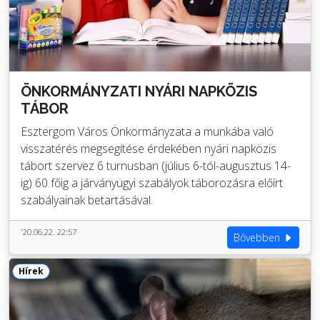
ÖNKORMÁNYZATI NYÁRI NAPKÖZIS
TÁBOR
Esztergom Város Önkormányzata a munkába való
visszatérés megsegítése érdekében nyári napközis
tábort szervez 6 turnusban (július 6-tól-augusztus 14-
ig) 60 főig a járványügyi szabályok táborozásra előírt
szabályainak betartásával.
'20.06.22. 22:57
Bővebben
Hírek