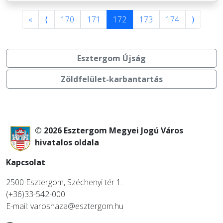
«
⟨
170
171
172
173
174
⟩
Esztergom Újság
Zöldfelület-karbantartás
© 2026 Esztergom Megyei Jogú Város
hivatalos oldala
Kapcsolat
2500 Esztergom, Széchenyi tér 1.
(+36)33-542-000
E-mail: varoshaza@esztergom.hu