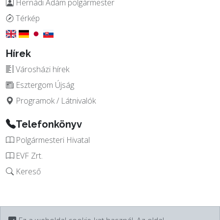
Hernádi Ádám polgármester
Térkép
Hírek
Városházi hírek
Esztergom Újság
Programok / Látnivalók
Telefonkönyv
Polgármesteri Hivatal
EVF Zrt.
Kereső