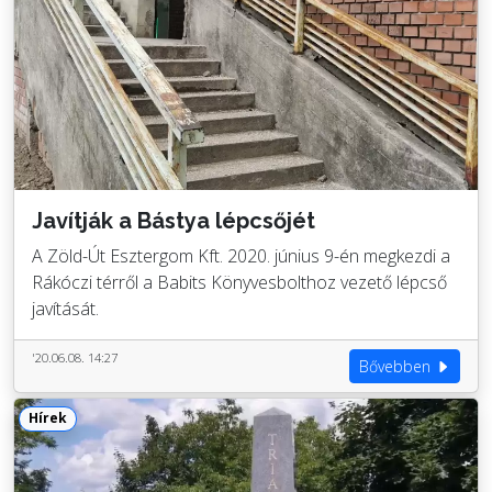
Javítják a Bástya lépcsőjét
A Zöld-Út Esztergom Kft. 2020. június 9-én megkezdi a
Rákóczi térről a Babits Könyvesbolthoz vezető lépcső
javítását.
'20.06.08. 14:27
Bővebben
Hírek