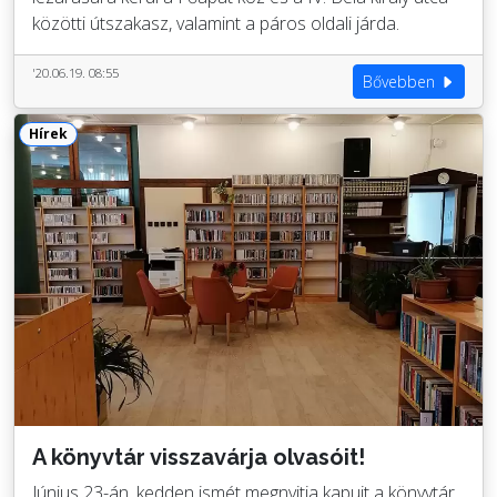
közötti útszakasz, valamint a páros oldali járda.
'20.06.19. 08:55
Bővebben
Hírek
A könyvtár visszavárja olvasóit!
Június 23-án, kedden ismét megnyitja kapuit a könyvtár.