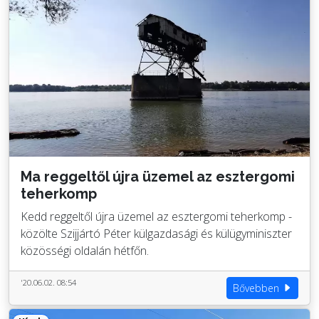
Ma reggeltől újra üzemel az esztergomi
teherkomp
Kedd reggeltől újra üzemel az esztergomi teherkomp -
közölte Szijjártó Péter külgazdasági és külügyminiszter
közösségi oldalán hétfőn.
'20.06.02. 08:54
Bővebben