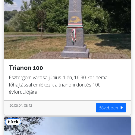
Trianon 100
Esztergom városa június 4-én, 16:30-kor néma
főhajtással emlékezik a trianoni döntés 100.
évfordulójára.
'20.06.04. 08:12
Bővebben
Hírek