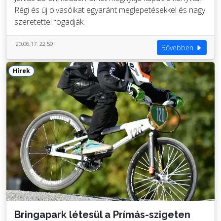
Régi és új olvasóikat egyaránt meglepetésekkel és nagy
szeretettel fogadják.
'20.06.17. 22:59
Bővebben
Hírek
Bringapark létesül a Prímás-szigeten