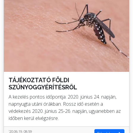
TÁJÉKOZTATÓ FÖLDI
SZÚNYOGGYÉRÍTÉSRŐL
A kezelés pontos időpontja: 2020. június 24. napján,
napnyugta utáni órákban. Rossz idő esetén a
védekezés 2020. június 25-26. napján, ugyanebben az
időben kerül elvégzésre.
'20.06.19. 08:59