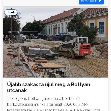
Bővebben
Hírek
Újabb szakasza újul meg a Bottyán
utcának
Esztergom, Bottyán János utca bontási és
burkolatépítési munkálatai miatt 2020.06.22-tól
lezárására kerül a Főapát köz és a IV. Béla király utca