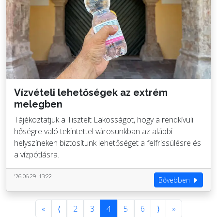
Vízvételi lehetőségek az extrém
melegben
Tájékoztatjuk a Tisztelt Lakosságot, hogy a rendkívüli
hőségre való tekintettel városunkban az alábbi
helyszíneken biztosítunk lehetőséget a felfrissülésre és
a vízpótlásra.
'26.06.29. 13:22
Bővebben
«
⟨
2
3
4
5
6
⟩
»