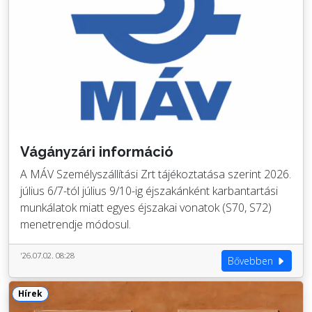
Vágányzári információ
A MÁV Személyszállítási Zrt tájékoztatása szerint 2026.
július 6/7-tól július 9/10-ig éjszakánként karbantartási
munkálatok miatt egyes éjszakai vonatok (S70, S72)
menetrendje módosul.
'26.07.02. 08:28
Bővebben
Hírek