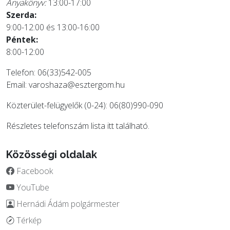
Anyakönyv:
13:00-17:00
Szerda:
9:00-12:00 és 13:00-16:00
Péntek:
8:00-12:00
Telefon: 06(33)542-005
Email:
varoshaza@esztergom.hu
Közterület-felügyelők (0-24): 06(80)990-090
Részletes telefonszám lista
itt
található.
Közösségi oldalak
Facebook
YouTube
Hernádi Ádám polgármester
Térkép