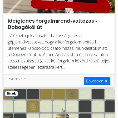
Ideiglenes forgalmirend-változás -
Dobogókői út
Tájékoztatjuk a Tisztelt Lakosságot és a
gépjárművezetőket, hogy a körforgalom-építés II.
üteméhez kapcsolódó csatornázási munkálatok miatt
a Dobogókői út az Áchim András utca és Terézia utca
közötti szakasza (a két körforgalom közötti részt) teljes
szélességében lezárásra kerül.
'26.07.06. 10:19
Bővebben
Hírek