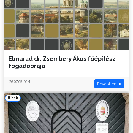
Elmarad dr. Zsembery Ákos főépítész
fogadóórája
'26.07.06. 09:41
Bővebben
Hírek