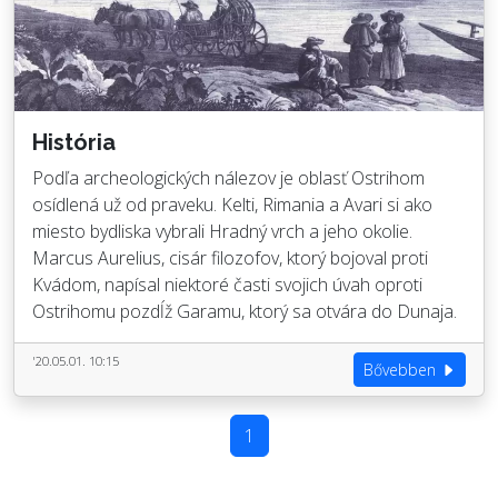
História
Podľa archeologických nálezov je oblasť Ostrihom
osídlená už od praveku. Kelti, Rimania a Avari si ako
miesto bydliska vybrali Hradný vrch a jeho okolie.
Marcus Aurelius, cisár filozofov, ktorý bojoval proti
Kvádom, napísal niektoré časti svojich úvah oproti
Ostrihomu pozdĺž Garamu, ktorý sa otvára do Dunaja.
'20.05.01. 10:15
Bővebben
1