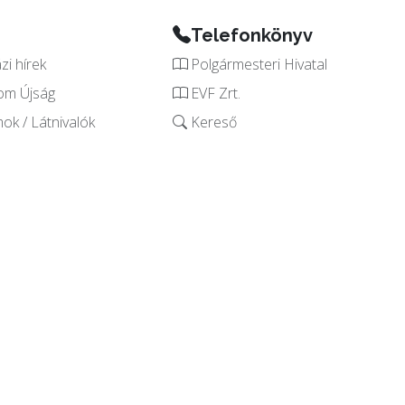
Telefonkönyv
i hírek
Polgármesteri Hivatal
om Újság
EVF Zrt.
k / Látnivalók
Kereső