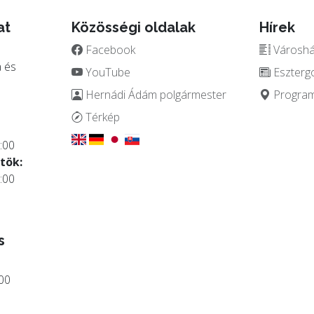
at
Közösségi oldalak
Hírek
Facebook
Városház
 és
YouTube
Eszterg
Hernádi Ádám polgármester
Programo
.
Térkép
:00
tök:
:00
s
:00