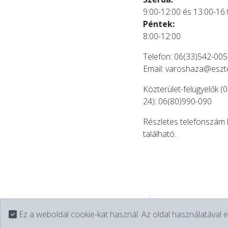
9:00-12:00 és 13:00-16
Péntek:
8:00-12:00
Telefon: 06(33)542-005
Email:
varoshaza@eszt
Közterület-felügyelők (0
24): 06(80)990-090
Részletes telefonszám 
található.
Ez a weboldal cookie-kat használ. Az oldal használatával e