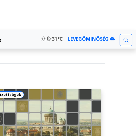
31°C
LEVEGŐMINŐSÉG
k
izottságok