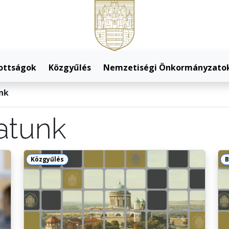
ottságok
Közgyűlés
Nemzetiségi Önkormányzato
nk
atunk
Közgyűlés
B