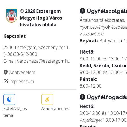
Ügyfélszolgál
© 2026 Esztergom
Megyei Jogú Város
Általános tájékoztatás,
hivatalos oldala
nyomtatványok átadása
visszavétele
Kapcsolat
Bejárat:
Bottyán J. u. 1
2500 Esztergom, Széchenyi tér 1.
Hétfő:
(+36)33-542-000
8:00–12:00 és 13:00–17
E-mail: varoshaza@esztergom.hu
Kedd, Szerda, Csütör
Adatvédelem
8:00–12:00 és 13:00–16
Péntek:
Impresszum
8:00–12:00
Ügyfélfogadá
Hétfő:
Sötét/világos
Akadálymentes
9:00-12:00 és 13:00-17
téma
Anyakönyv:
13:00-17:00
Szerda: