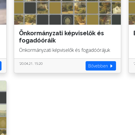
Önkormányzati képviselők és
fogadóóráik
Önkormányzati képviselők és fogadóórájuk
'20.04.21. 15:20
'
Bővebben