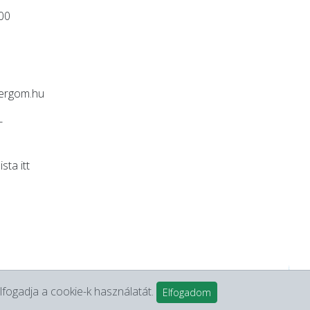
:00
ergom.hu
-
lista
itt
lfogadja a cookie-k használatát.
Elfogadom