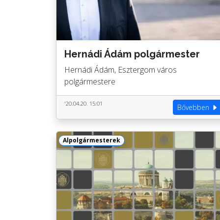
Hernádi Ádám polgármester
Hernádi Ádám, Esztergom város
polgármestere
'20.04.20. 15:01
Bővebben
Alpolgármesterek