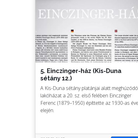
5. Einczinger-ház (Kis-Duna
sétány 12.)
A Kis-Duna sétány platánjai alatt meghúzódó
lakóházat a 20. sz. első felében Einczinger
Ferenc (1879–1950) építtette az 1930-as év
elején.