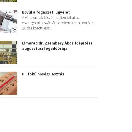
Bővül a fogászati ügyelet
A változásnak köszönhetően tehát az
esztergomiak számára ezeken a napokon 8 és
20 óra között lesz...
Elmarad dr. Zsembery Ákos főépítész
augusztusi fogadóórája
III. fokú hőségriasztás