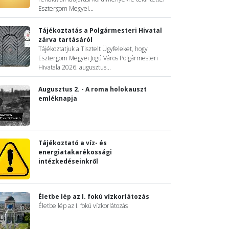
Esztergom Megyei...
Tájékoztatás a Polgármesteri Hivatal
zárva tartásáról
Tájékoztatjuk a Tisztelt Ügyfeleket, hogy
Esztergom Megyei Jogú Város Polgármesteri
Hivatala 2026. augusztus...
Augusztus 2. - A roma holokauszt
emléknapja
Tájékoztató a víz- és
energiatakarékossági
intézkedéseinkről
Életbe lép az I. fokú vízkorlátozás
Életbe lép az I. fokú vízkorlátozás