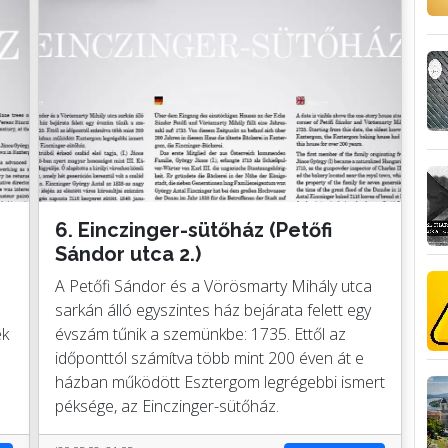
6. Einczinger-sütőház (Petőfi
Sándor utca 2.)
A Petőfi Sándor és a Vörösmarty Mihály utca
sarkán álló egyszintes ház bejárata felett egy
ek
évszám tűnik a szemünkbe: 1735. Ettől az
időponttól számítva több mint 200 éven át e
házban működött Esztergom legrégebbi ismert
péksége, az Einczinger-sütőház.