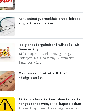
Az 1. számú gyermekháziorvosi körzet
augusztusi rendelése
Ideiglenes forgalmirend-változás - Kis-
Duna sétány
Tájékoztatjuk a Tisztelt Lakosságot, hogy
Esztergom, Kis Duna sétány 12. szám alatti
Einczinger-Ház...
Meghosszabbították a III. fokú
hőségriasztást
Tájékoztatás a Kertvárosban tapasztalt
hangos rendezvényekkel kapcsolatban
Az elmúlt napokban több lakossági bejelentés