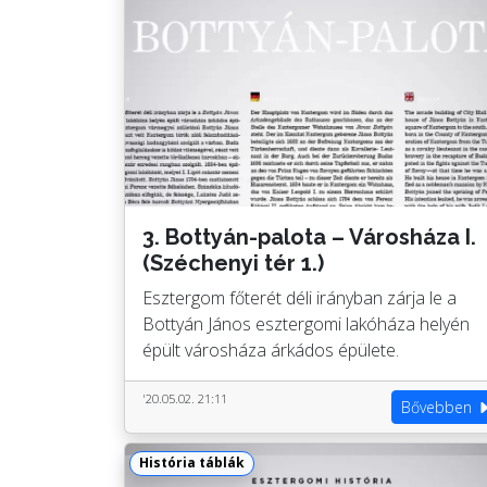
3. Bottyán-palota – Városháza I.
(Széchenyi tér 1.)
Esztergom főterét déli irányban zárja le a
Bottyán János esztergomi lakóháza helyén
épült városháza árkádos épülete.
'20.05.02. 21:11
Bővebben
História táblák