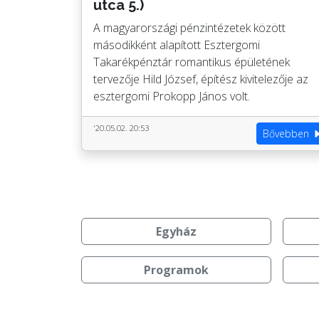
utca 5.)
A magyarországi pénzintézetek között
másodikként alapított Esztergomi
Takarékpénztár romantikus épületének
tervezője Hild József, építész kivitelezője az
esztergomi Prokopp János volt.
'20.05.02. 20:53
Bővebben
Egyház
Programok