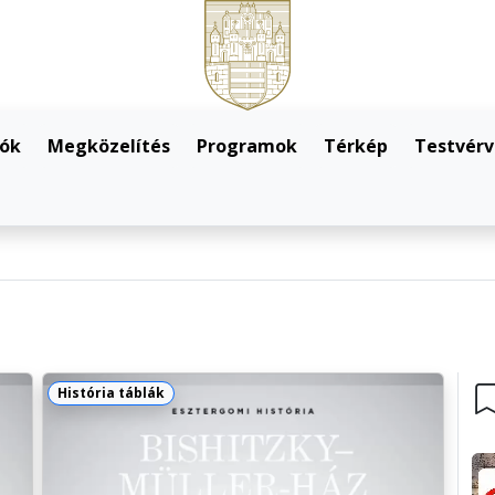
lók
Megközelítés
Programok
Térkép
Testvérv
História táblák