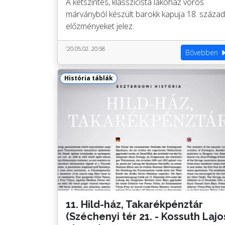
A kétszintes, klasszicista lakóház vörös
márványból készült barokk kapuja 18. század
előzményeket jelez.
'20.05.02. 20:58
Bővebben
História táblák
11. Hild-ház, Takarékpénztár
(Széchenyi tér 21. - Kossuth Lajo