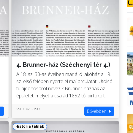
4. Brunner-ház (Széchenyi tér 4.)
A 18. sz. 30-as éveiben már álló lakóház a 19.
sz. első felében nyerte el mai arculatát. Utolsó
tulajdonosáról nevezik Brunner-háznak az
épületet, melyet a család 1852-től birtokolt.
'20.05.02. 21:09
Bővebben
História táblák