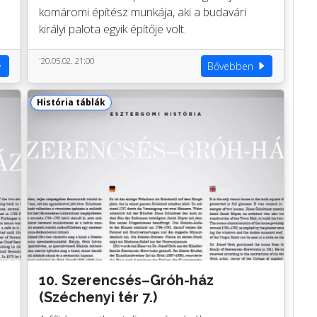
komáromi építész munkája, aki a budavári
királyi palota egyik építője volt.
'20.05.02. 21:00
Bővebben
História táblák
10. Szerencsés–Gróh-ház
(Széchenyi tér 7.)