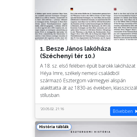
1. Besze János lakóháza
(Széchenyi tér 10.)
A 18. sz. első felében épült barokk lakóházat
Héya Imre, székely nemesi családból
származó Esztergom vármegyei alispán
alakíttatta át az 1830-as években, klasszicizá
stílusban.
'20.05.02. 21:16
Bővebben
História táblák