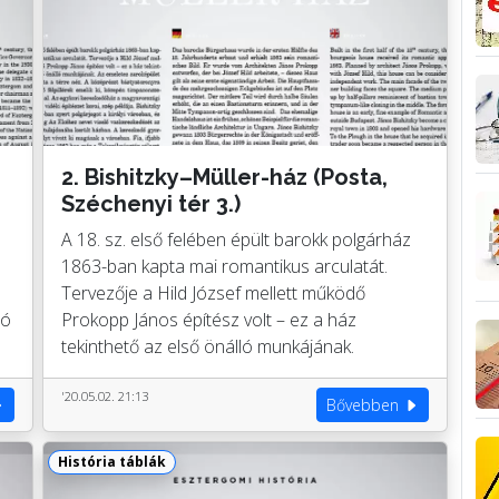
2. Bishitzky–Müller-ház (Posta,
Széchenyi tér 3.)
A 18. sz. első felében épült barokk polgárház
1863-ban kapta mai romantikus arculatát.
Tervezője a Hild József mellett működő
ló
Prokopp János építész volt – ez a ház
tekinthető az első önálló munkájának.
'20.05.02. 21:13
Bővebben
História táblák