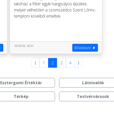
lakóház a főtér egyik hangsúlyos épülete,
melyet vélhetően a szomszédos Szent Lőrinc-
templom köveiből emeltek.
'20.05.02. 20:51
Bővebben
⟨
1
2
3
4
⟩
Esztergomi Értéktár
Látnivalók
Térkép
Testvérvárosok