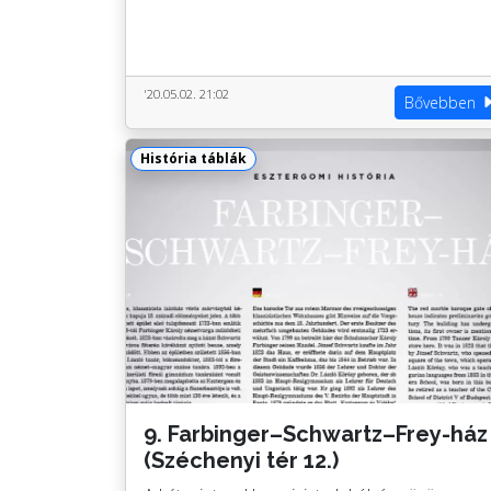
'20.05.02. 21:02
Bővebben
História táblák
9. Farbinger–Schwartz–Frey-ház
(Széchenyi tér 12.)