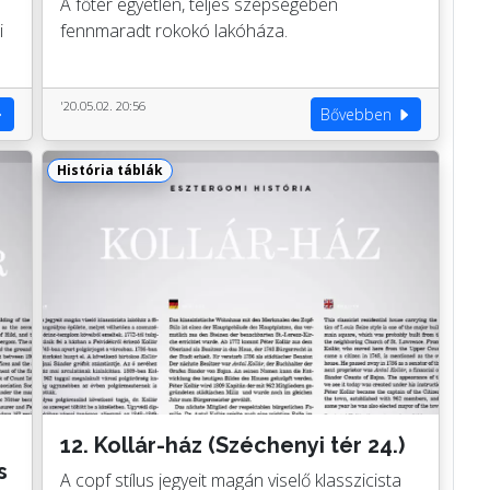
A főtér egyetlen, teljes szépségében
i
fennmaradt rokokó lakóháza.
'20.05.02. 20:56
Bővebben
História táblák
12. Kollár-ház (Széchenyi tér 24.)
s
A copf stílus jegyeit magán viselő klasszicista