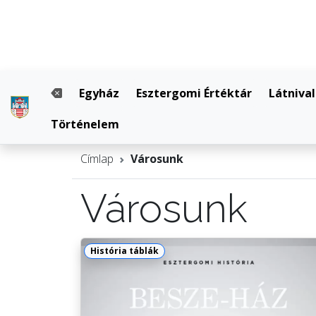
Egyház
Esztergomi Értéktár
Látniva
Történelem
Címlap
Városunk
Városunk
História táblák