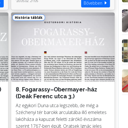
'20.05.02. 21:05
Bővebben
História táblák
)
8. Fogarassy–Obermayer-ház
(Deák Ferenc utca 3.)
Az egykori Duna utca legszebb, de még a
Széchenyi tér barokk arculatába illő emeletes
lakóháza a kapuzat feletti zárókő évszáma
szerint 1767-ben épült. Oratsek Ignác jeles