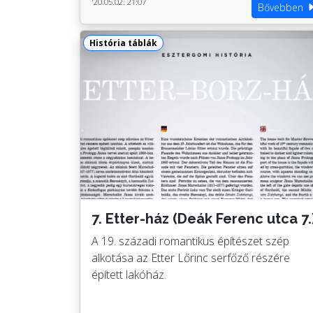
'20.05.02. 21:07
Bővebben
História táblák
7. Etter-ház (Deák Ferenc utca 7.
A 19. századi romantikus építészet szép
alkotása az Etter Lőrinc serfőző részére
épített lakóház.