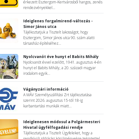
érkezett Esztergom-Kertvárosból hangos, zenés
rendezvényekkel...
Ideiglenes forgalmirend-változás -
Simor János utca
Tájékoztatjuk a Tisztelt lakosságot, hogy
Esztergom, Simor János utca 90. szám alatti
társasház építéséhez...
Nyolcvanöt éve hunyt el Babits Mihály
Nyolcvanöt évvel ezelőtt, 1941. augusztus 4-én
hunyt el Babits Mihály, a 20. századi magyar
irodalom egyik...
Vágányzári információ
A MÁV Személyszállítási Zrt tájékoztatása
szerint 2026. augusztus 15-től 18-ig
karbantartási munkák miatt...
Ideiglenesen módosul a Polgármesteri
Hivatal ügyfélfogadási rendje
Tájékoztatjuk a Tisztelt Ügyfeleket, hogy a
rendkívüli időjárási körülményekre tekintettel